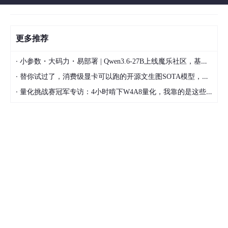
更多推荐
·
小参数・大码力・易部署 | Qwen3.6-27B上线魔乐社区，基于昇腾的部署教程来了
·
替你试过了，消费级显卡可以跑的开源文生图SOTA模型，顶级渲染、高密度文本绘图
·
量化挑战赛冠军专访：4小时啃下W4A8量化，我靠的是这些经验