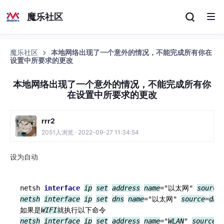
魔乐社区
魔乐社区
本地网络出现了一个意外的情况，不能完成所有你在
设置中所要求的更改
本地网络出现了一个意外的情况，不能完成所有你
在设置中所要求的更改
rrr2
2051人浏览 · 2022-09-27 11:34:54
设为自动
netsh 
interface
ip
set
address
name
="以太网" 
source
netsh
interface
ip
set
dns
name
="以太网" 
source
=
dhc
如果是
WIFI
netsh
interface
ip
set
address
name
="
WLAN
" 
source
=
d