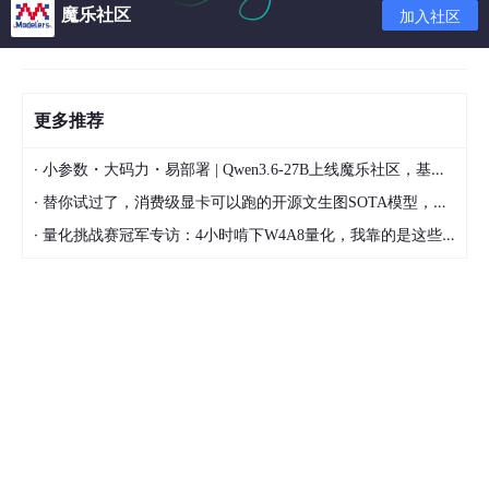
魔乐社区
加入社区
更多推荐
·
小参数・大码力・易部署 | Qwen3.6-27B上线魔乐社区，基于昇腾的部署教程来了
2.1.4 页面切换
·
替你试过了，消费级显卡可以跑的开源文生图SOTA模型，顶级渲染、高密度文本绘图
1.当在一个浏览器打开两个页面后，想返回上一页面，相当于浏览
·
器左上角的左箭头按钮。
量化挑战赛冠军专访：4小时啃下W4A8量化，我靠的是这些经验
2.返回到上一页面后，也可以切换到下一页，相当于浏览器左上角
的右箭头按钮。