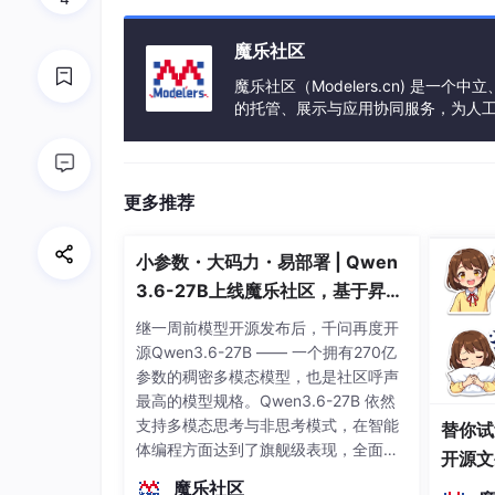
魔乐社区
魔乐社区（Modelers.cn) 是
的托管、展示与应用协同服务，为人
事会方式运作，由全产业链共同建设、
更多推荐
小参数・大码力・易部署 | Qwen
3.6-27B上线魔乐社区，基于昇腾
的部署教程来了
继一周前模型开源发布后，千问再度开
源Qwen3.6-27B —— 一个拥有270亿
参数的稠密多模态模型，也是社区呼声
最高的模型规格。Qwen3.6-27B 依然
支持多模态思考与非思考模式，在智能
替你试
体编程方面达到了旗舰级表现，全面超
开源文
越前代开源旗舰 Qwen3.5-397B-A17B
染、高
魔乐社区