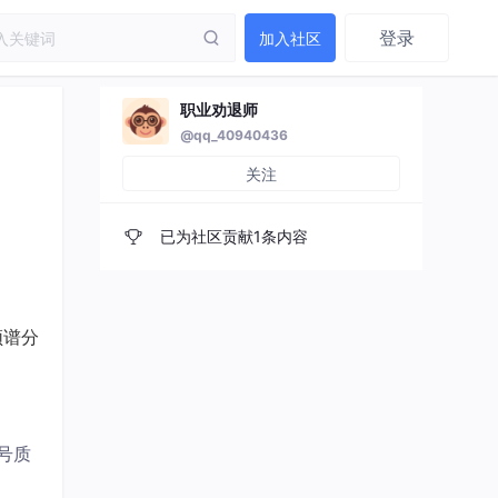
登录
加入社区
职业劝退师
@qq_40940436
关注
已为社区贡献1条内容
频谱分
号质