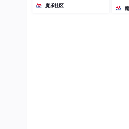
越前代开源旗舰 Qwen3.5-397B-A17B
- 
**RFIC测试设备：**
染、高
魔乐社区
（总参数397B / 激活参数17B的MoE模
型）。作为稠密架构，它无需MoE路由
即可部署，是开发者在实用、可广泛部
14.
射频测试自动化：
署规模
- 
**自动测试设备（ATE）：**
射频测试和测量是确保射频设备和系统性能可靠
规范，并确保其在实际应用中正常运行。