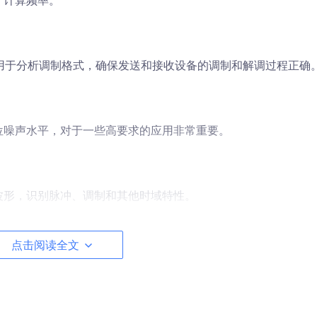
于计算频率。
用于分析调制格式，确保发送和接收设备的调制和解调过程正确
位噪声水平，对于一些高要求的应用非常重要。
波形，识别脉冲、调制和其他时域特性。
点击阅读全文
测量天线参数，如阻抗匹配、驻波比等。