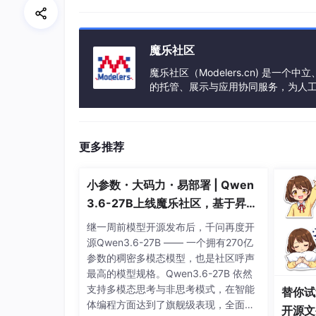
- 
**谱勘测仪（Spectrum Cartographer）：**
魔乐社区
魔乐社区（Modelers.cn) 是
11.
无线通信测试系统：
的托管、展示与应用协同服务，为人
事会方式运作，由全产业链共同建设、
- 
**综合性测试系统：**
更多推荐
12.
OTA测试（Over-the-Air）：
小参数・大码力・易部署 | Qwen
3.6-27B上线魔乐社区，基于昇腾
的部署教程来了
- 
**在空中进行的测试：**
继一周前模型开源发布后，千问再度开
源Qwen3.6-27B —— 一个拥有270亿
参数的稠密多模态模型，也是社区呼声
13.
射频集成电路（RFIC）测试：
最高的模型规格。Qwen3.6-27B 依然
支持多模态思考与非思考模式，在智能
替你试
体编程方面达到了旗舰级表现，全面超
开源文