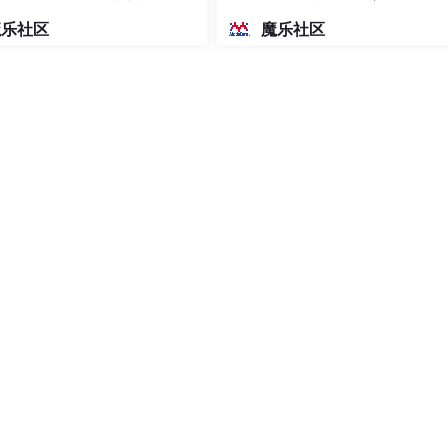
密度文本绘图
魔乐社区
魔乐社区
的关键步骤。测试工程师通常使用这些工具来验证设备是否符合