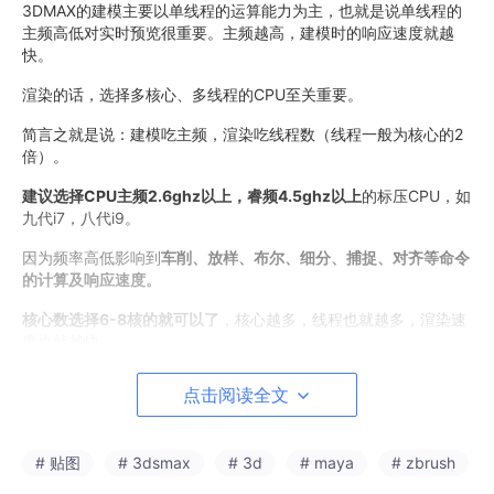
3DMAX的建模主要以单线程的运算能力为主，也就是说单线程的
主频高低对实时预览很重要。主频越高，建模时的响应速度就越
快。
渲染的话，选择多核心、多线程的CPU至关重要。
简言之就是说：建模吃主频，渲染吃线程数（线程一般为核心的2
倍）。
建议选择CPU主频2.6ghz以上，睿频4.5ghz以上
的标压CPU，如
九代i7，八代i9。
因为频率高低影响到
车削、放样、布尔、细分、捕捉、对齐等命令
的计算及响应速度。
核心数选择6-8核的就可以了
，核心越多，线程也就越多，渲染速
度也就越快。
总之，笔记本
CPU的最重要参数是主频、睿频、核心数等
。
点击阅读全文
笔记本CPU主频、睿频率越高，性能就越好，3dmax建模操作就
更加流畅，尤其是对一些模型面较多，计算较复杂的工程。
# 贴图
# 3dsmax
# 3d
# maya
# zbrush