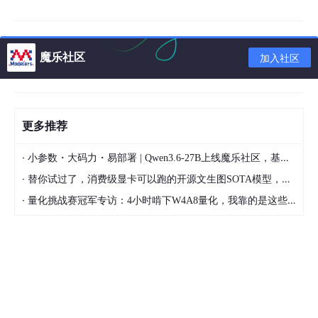
魔乐社区
加入社区
更多推荐
·
小参数・大码力・易部署 | Qwen3.6-27B上线魔乐社区，基于昇腾的部署教程来了
·
替你试过了，消费级显卡可以跑的开源文生图SOTA模型，顶级渲染、高密度文本绘图
·
量化挑战赛冠军专访：4小时啃下W4A8量化，我靠的是这些经验
二、内存：
笔记本内存对3dmax渲染和建模都有影响，材质贴图越复杂，灯
光细分越多，全局光照等参数越大，占用的内存就会越多，内存不
足会出现3dmax 死机、崩溃等问题。
大小选择：
小场景，简单模型，模型面在几百万面以下——
16G内存，