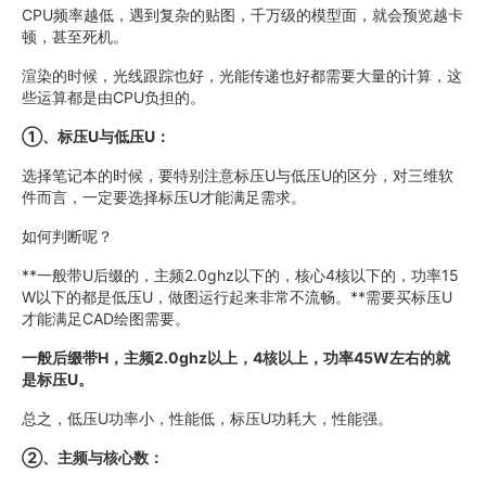
CPU频率越低，遇到复杂的贴图，千万级的模型面，就会预览越卡
顿，甚至死机。
渲染的时候，光线跟踪也好，光能传递也好都需要大量的计算，这
些运算都是由CPU负担的。
①、标压U与低压U：
选择笔记本的时候，要特别注意标压U与低压U的区分，对三维软
件而言，一定要选择标压U才能满足需求。
如何判断呢？
**一般带U后缀的，主频2.0ghz以下的，核心4核以下的，功率15
W以下的都是低压U，做图运行起来非常不流畅。**需要买标压U
才能满足CAD绘图需要。
一般后缀带H，主频2.0ghz以上，4核以上，功率45W左右的就
是标压U。
总之，低压U功率小，性能低，标压U功耗大，性能强。
②、主频与核心数：