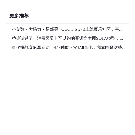
更多推荐
·
小参数・大码力・易部署 | Qwen3.6-27B上线魔乐社区，基于昇腾的部署教程来了
·
替你试过了，消费级显卡可以跑的开源文生图SOTA模型，顶级渲染、高密度文本绘图
·
量化挑战赛冠军专访：4小时啃下W4A8量化，我靠的是这些经验