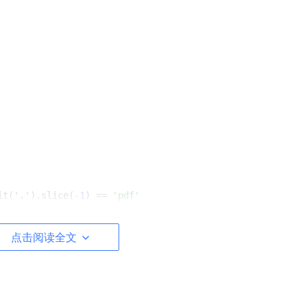
it(
'.'
).slice(-
1
) == 
'pdf'
只能是pdf格式!'
)

点击阅读全文