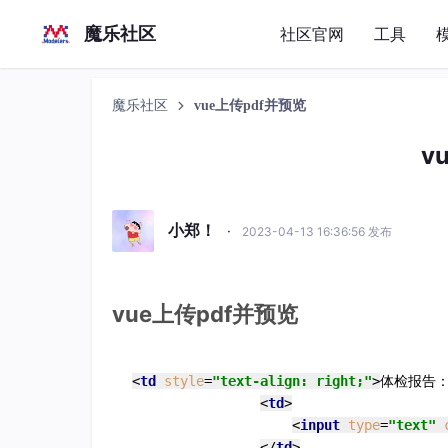
魔乐社区
社区官网
工具
魔乐社区
vue上传pdf并预览
v
小郑！
·
2023-04-13 16:36:56 发布
vue上传pdf并预览
<
td
style
=
"text-align: right;"
>
体检报告
<
td
>
<
input
type
=
"text"
</
td
>