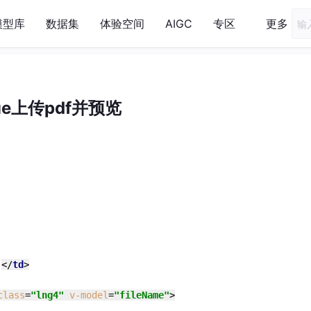
模型库
数据集
体验空间
AIGC
专区
更多
ue上传pdf并预览
：
</
td
>
class
=
"lng4"
v-model
=
"fileName"
>