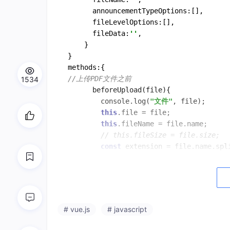
      announcementTypeOptions:[],

      fileLevelOptions:[],

      fileData:
''
,

	}

}

//上传PDF文件之前
1534
      beforeUpload(file){

        console.log(
"文件"
, file);

this
.file = file;

this
.fileName = file.name;

// this.fileSize = file.size;
const
 extension = file.name.spl
if
 (!extension) {

this
.$message.warning(
'上传模板
return
        }

        let reader = new FileReader();

# vue.js
# javascript
        reader.readAsDataURL(file);

        let that = 
this
;
