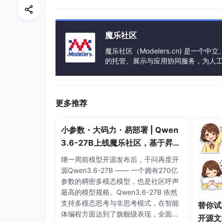
        reader.onload = function() {

          that.fileData = reader.result;
        };

魔乐社区
// return false; // 返回fals
      },

魔乐社区（Modelers.cn) 是
的托管、展示与应用协同服务，为人
//预览文件
事会方式运作，由全产业链共同建设、
      viewfile(){

        console.log(
"viewFile"
,
this
.fil
// var win = window.open();
更多推荐
// var win =document.querySelec
// win.write(
//   '<object data="' +
小参数・大码力・易部署 | Qwen
//   this.fileData +
3.6-27B上线魔乐社区，基于昇腾
//   '" type="application/pdf" 
的部署教程来了
继一周前模型开源发布后，千问再度开
//   this.fileData +
源Qwen3.6-27B —— 一个拥有270亿
//   '" scrolling="no" width="1
参数的稠密多模态模型，也是社区呼声
// );
最高的模型规格。Qwen3.6-27B 依然
// win.document.write(
支持多模态思考与非思考模式，在智能
//   '<body style="margin:0px;"
替你试
体编程方面达到了旗舰级表现，全面超
//     this.fileData +
开源文