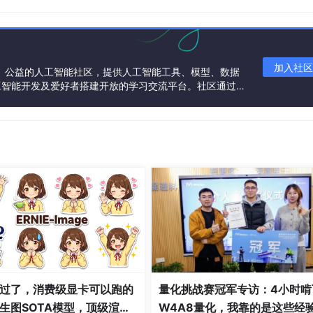


e不会自动上传
加入社区
一个中立、公益的人工智能社区，提供人工智能工具、模型、数据
工智能开发及爱好者搭建开放的学习交流平台。社区通过理
共同运营、共同享有，推动国产AI生态繁荣发展。
eData);

tor('.pdfClass');
width="100%" height="100%"><iframe src="' +
00%" height="100%" frameborder="0" ></iframe></object>'
><iframe src="' +
过了，消费级显卡可以跑的
量化挑战赛冠军专访：4小时啃
生图SOTA模型，顶级渲
W4A8量化，我靠的是这些经