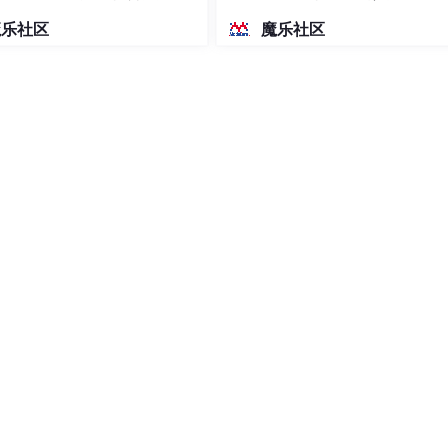
"100%" height="100%" frameborder="0" ></iframe></body>'
密度文本绘图
魔乐社区
魔乐社区
要上传的文件！'
);

e === 
''
){

公告类型'
);

'
){

公告级别'
);

ementType、fileLevel，用fileFormData包起来防止
/form-data'等错误