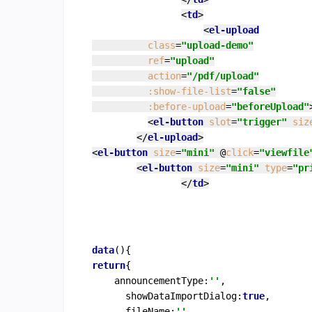
<
td
>
<
el-upload
class
=
"upload-demo"
ref
=
"upload"
action
=
"/pdf/upload"
:show-file-list
=
"false"
:before-upload
=
"beforeUpload"
<
el-button
slot
=
"trigger"
siz
</
el-upload
>
<
el-button
size
=
"mini"
 @
click
=
"viewfile
<
el-button
size
=
"mini"
type
=
"pr
</
td
>
data
return
{

	announcementType:
''
,

      showDataImportDialog:
true
,

      fileName:
''
,
