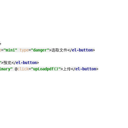
>
e
=
"mini"
type
=
"danger"
>
选取文件
</
el-button
>
"
>
预览
</
el-button
>
imary"
 @
click
=
"upLoadpdf()"
>
上传
</
el-button
>