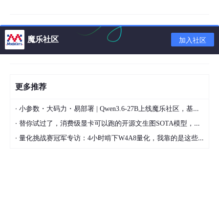
魔乐社区
加入社区
更多推荐
·
小参数・大码力・易部署 | Qwen3.6-27B上线魔乐社区，基于昇腾的部署教程来了
·
替你试过了，消费级显卡可以跑的开源文生图SOTA模型，顶级渲染、高密度文本绘图
·
量化挑战赛冠军专访：4小时啃下W4A8量化，我靠的是这些经验