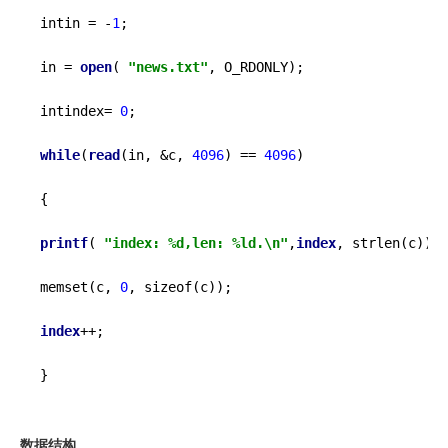
intin = -
1
;

in = 
open
( 
"news.txt"
, O_RDONLY);

intindex= 
0
;

while
(
read
(in, &c, 
4096
) == 
4096
)

{

printf
( 
"index: %d,len: %ld.\n"
,
index
, strlen(c));

memset(c, 
0
, sizeof(c));

index
++;

}
数据结构