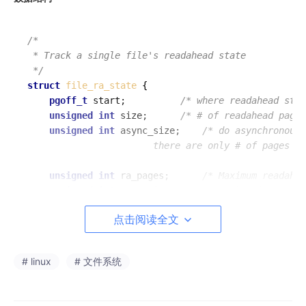
/*

 * Track a single file's readahead state

 */
struct
file_ra_state
 {

pgoff_t
 start;			
/* where readahead star
unsigned
int
 size;		
/* # of readahead pages
unsigned
int
 async_size;	
/* do asynchronous 
					   there are only # of pages a
unsigned
int
 ra_pages;		
/* Maximum readahea
unsigned
int
 mmap_miss;		
/* Cache miss stat 
loff_t
 prev_pos;		
/* Cache last read() po
点击阅读全文
};
# linux
# 文件系统