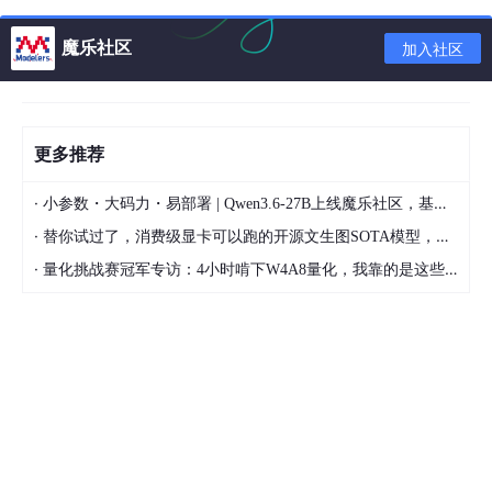
魔乐社区
加入社区
更多推荐
·
小参数・大码力・易部署 | Qwen3.6-27B上线魔乐社区，基于昇腾的部署教程来了
·
替你试过了，消费级显卡可以跑的开源文生图SOTA模型，顶级渲染、高密度文本绘图
start
: 开始预读的数据页索引，
是指相对文件内的index。
·
量化挑战赛冠军专访：4小时啃下W4A8量化，我靠的是这些经验
size :
一共要预读多个少页面。
async_size: 如果当前预读的“存货”只剩async_size时，就会触
发async readahead，这个值很重要，控着async readahead的
时机。
异步读触发时类似网络协议栈的滑动窗口，窗口会移动，也
就是file_ra_state字段会更新，具体如何更新见下文。这里async r
eadahead就是指generic_file_buffered_read函数中的：page_ca
che_async_readahead函数调用
Linux read的核心函数generic_file_buffered_read_nginux的博