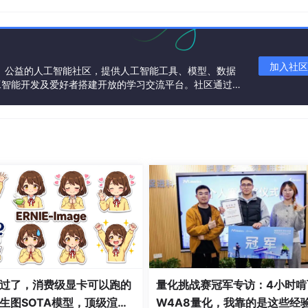
加入社区
一个中立、公益的人工智能社区，提供人工智能工具、模型、数据
工智能开发及爱好者搭建开放的学习交流平台。社区通过理
共同运营、共同享有，推动国产AI生态繁荣发展。
制面板里面打打开网络和共享中心，然后点击左侧的更改适配器
过了，消费级显卡可以跑的
量化挑战赛冠军专访：4小时啃
生图SOTA模型，顶级渲
W4A8量化，我靠的是这些经