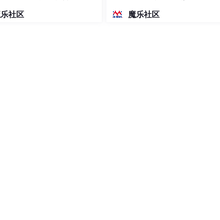
密度文本绘图
魔乐社区
魔乐社区
启用，然后再右键这个无线网络连接，点击连接就可以了。
电脑时会遇到电脑无线网络不显示网络列表的情况，不能给电脑