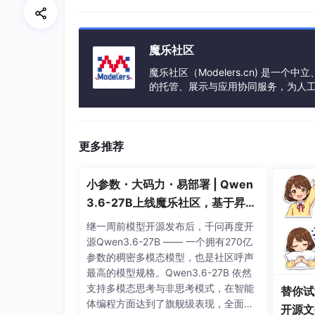
魔乐社区
魔乐社区（Modelers.cn) 是
的托管、展示与应用协同服务，为人
事会方式运作，由全产业链共同建设、
更多推荐
小参数・大码力・易部署 | Qwen
4、如果驱动没有异常，就接着在电脑设置的控
3.6-27B上线魔乐社区，基于昇腾
的部署教程来了
继一周前模型开源发布后，千问再度开
源Qwen3.6-27B —— 一个拥有270亿
参数的稠密多模态模型，也是社区呼声
最高的模型规格。Qwen3.6-27B 依然
支持多模态思考与非思考模式，在智能
替你试
体编程方面达到了旗舰级表现，全面超
开源文