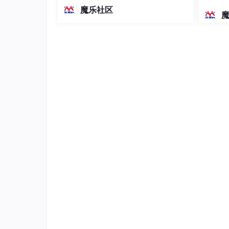
越前代开源旗舰 Qwen3.5-397B-A17B
染、高
魔乐社区
（总参数397B / 激活参数17B的MoE模
型）。作为稠密架构，它无需MoE路由
即可部署，是开发者在实用、可广泛部
署规模
5、然后找到无线网络连接，右键点击之后选择
电脑获取外界信息联网是基本，部分网友在使用