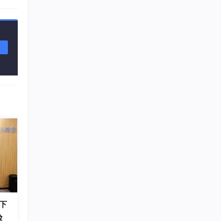
。
下
验