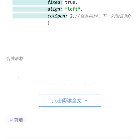
              fixed:
              align:
"left"
              colSpan:
2
,
//合并两列，下一列设置为0
}
合并表格
  {

              key: 
"performanOne"
,

              dataIndex: 
"performanOne"
,

              title: 
"指标"
,

点击阅读全文
              width: 
60
,

              fixed: 
true
,

              align: 
"left"
,

# 前端
              colSpan: 
2
,

              customRender: (value, key, index) => 
const
 obj = {
