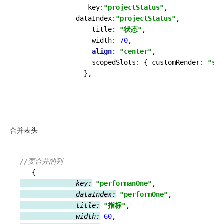
                 key:
"projectStatus"
,

              dataIndex:
"projectStatus"
,

                  title: 
"状态"
,

                  width: 
70
,

align
: 
"center"
,

                  scopedSlots: { customRender: 
"sta
                },

合并表头
//要合并的列
{
              key:
"performanOne"
              dataIndex:
"performOne"
              title:
"指标"
              width:
60