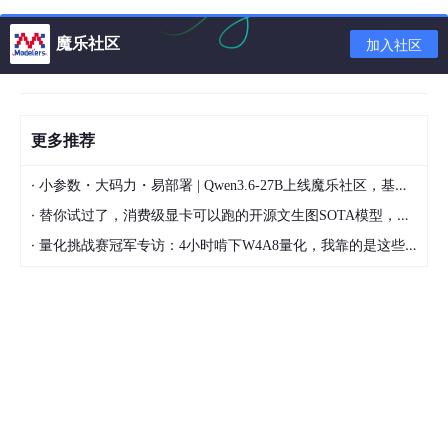
                  children: value,

魔乐社区
                  attrs: {

加入社区
                    colSpan: 
this
.colSpanC[index],
                    rowSpan: 
this
.spanArrC[index],
                  },

                };

更多推荐
return
 obj;

              },

·
小参数・大码力・易部署 | Qwen3.6-27B上线魔乐社区，基于昇腾的部署教程来了
            },

·
替你试过了，消费级显卡可以跑的开源文生图SOTA模型，顶级渲染、高密度文本绘图
// arr.reduce计算合并数组
·
量化挑战赛冠军专访：4小时啃下W4A8量化，我靠的是这些经验
  getSpanC(arr) {

      let pos2 = 
0
;

this
.spanArrC = [];

this
.colSpanC = [];

      let pos1 = 
0
;

      let arr1=arr
//表格数组
      arr.reduce((old, cur, i) => {

// old 上一个元素  cur 当前元素  i 索引
if
 (i === 
0
) {
