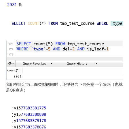
2931
条
SELECT
COUNT
(*) 
FROM
 tmp_test_course 
WHERE
`type`
=
5
我们在限定为上面类型的同时，还得包含下面任意一个编码（也就
是OR查询）
jy15
77683381775
jy15
77683380808
jy
1577683379178
jy15
77683378676