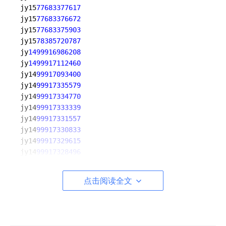
jy15
77683377617
jy15
77683376672
jy15
77683375903
jy15
78385720787
jy
1499916986208
jy
1499917112460
jy14
99917093400
jy14
99917335579
jy14
99917334770
jy14
99917333339
jy14
99917331557
jy14
99917330833
jy14
99917329615
jy14
99917328496
jy15
76922006950
jy14
99916993558
点击阅读全文
jy14
99916992308
jy14
99917003454
jy14
99917002952