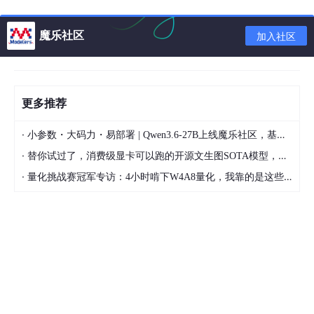
下面分别列出4种方式查询outline字段，给出相应的查询时间和扫
魔乐社区
加入社区
描行数
一、like查询
耗时248毫秒
更多推荐
·
小参数・大码力・易部署 | Qwen3.6-27B上线魔乐社区，基于昇腾的部署教程来了
SELECT * FROM tmp_test_course 

WHERE `type`=
5
 AND del=
2
 AND is_leaf=
1
·
替你试过了，消费级显卡可以跑的开源文生图SOTA模型，顶级渲染、高密度文本绘图
AND (

·
量化挑战赛冠军专访：4小时啃下W4A8量化，我靠的是这些经验
outline like '%jy
157768338177
5%'

OR outline like '%jy
157768338080
8%'

OR outline like '%jy
157768337917
8%'

OR outline like '%jy
157768337867
6%'

OR outline like '%jy
157768337761
7%'

OR outline like '%jy
157768337667
2%'

OR outline like '%jy
157768337590
3%'

OR outline like '%jy
157838572078
7%'

OR outline like '%jy
149991698620
8%'
