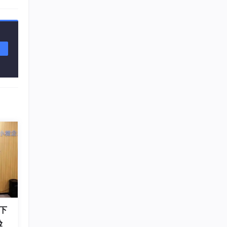
方来
下
验