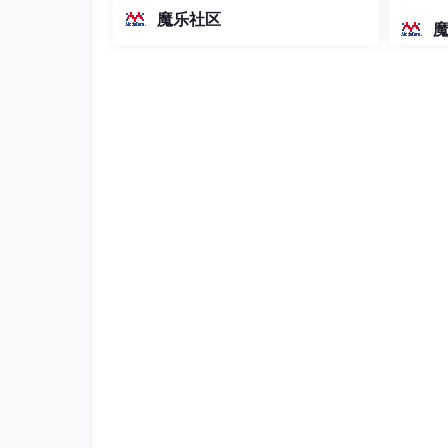
越前代开源旗舰 Qwen3.5-397B-A17B
前端还有一个字段要改（.en
染、高
魔乐社区
（总参数397B / 激活参数17B的MoE模
是搜不到的
型）。作为稠密架构，它无需MoE路由
Token认证
即可部署，是开发者在实用、可广泛部
署规模
查看
功能权限
文档，修改system中
理论上可以开启 Token 的模
用，尊重教程还是给改一下吧
在项目中添加业务需要的jar包
要注意添加jar包的时候，很容
进行依赖排除
<
dependency
>
<
groupId
>
xx.xx.xx
</
g
<
artifactId
>
xx-xx-sp
<
version
>
1.0.19
</
ver
<
exclusions
>