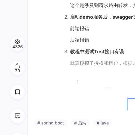
这个是涉及到请求路由转发，实
启动demo服务后，swagge
前端报错
后端报错
4326
教程中测试Test接口有误
就算模拟了授权和租户，根据
39
{
"code"
:
401
,
"data"
:
null
,
"msg"
:
"账号未登录"
}
# spring boot
# 后端
# java
修改gateway的配置文件，增