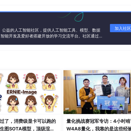
rization字段，返回的结果仍然是不行！
件
加入社区
一个中立、公益的人工智能社区，提供人工智能工具、模型、数据
工智能开发及爱好者搭建开放的学习交流平台。社区通过理
共同运营、共同享有，推动国产AI生态繁荣发展。
tion.yaml（这个在新建服务的教程中有）
被正确转发
这样就可以正常查看swagger文档了（[knive4j的官方教程）
段隔离】
）
on.yaml
中不涉及到租户，目前个人理解是每个微服务都需要修改这个地
户标识未传递，请进行排查"这个错误！）
过了，消费级显卡可以跑的
量化挑战赛冠军专访：4小时啃
还需要在忽略url中添加规则，把所有的url全部忽略！！！
生图SOTA模型，顶级渲
W4A8量化，我靠的是这些经