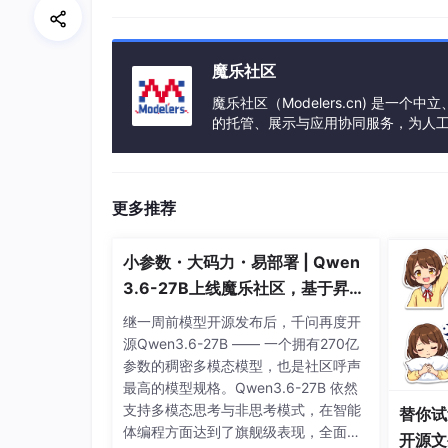
口了，但是注意：并不行！
因为没有关闭租户和添加Autho
魔乐社区
修改 yudao-cloud 中的yml配置文
魔乐社区（Modelers.cn) 是
的托管、展示与应用协同服务，为人
路由转发
事会方式运作，由全产业链共同建设、
修改gateway中的applica
添加
路由转发规则
，以便请求
更多推荐
添加
knife4j的路由转发规则
，
小参数・大码力・易部署 | Qwen
关掉租户
（
SaaS 多租户【字
3.6-27B上线魔乐社区，基于昇腾
的部署教程来了
修改system中的biz的applicati
继一周前模型开源发布后，千问再度开
源Qwen3.6-27B —— 一个拥有270亿
将租户关掉（如果你的旧项目
参数的稠密多模态模型，也是社区呼声
关掉租户，否则会报"请求的租
最高的模型规格。Qwen3.6-27B 依然
支持多模态思考与非思考模式，在智能
替你试
首先关闭租户功能，但是不够，
体编程方面达到了旗舰级表现，全面超
开源文