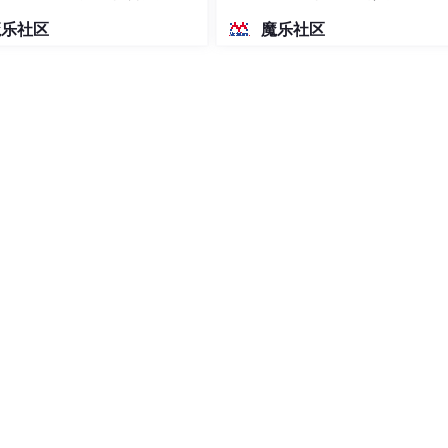
v中），字段名字和文档中不一样了，所以使用文档中的进行全局
密度文本绘图
魔乐社区
魔乐社区
的biz的application-local.yaml
拟机制，并且设置Token 模拟机制的 Token 前缀，但是实操之后
易和芋道原有的maven架构产生依赖冲突（尤其是knive4j），
roupId
>
ring-boot-starter
</
artifactId
>
sion
>