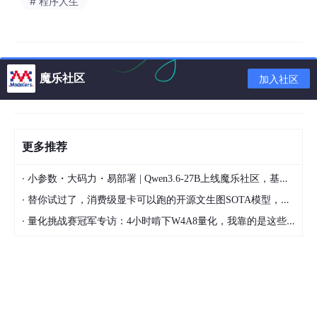
# 程序人生
魔乐社区
加入社区
案情简介
更多推荐
2018 年 8、9 月间，被告人谢财安、林建华
预谋窃取公民个人信
·
小参数・大码力・易部署 | Qwen3.6-27B上线魔乐社区，基于昇腾的部署教程来了
息售卖
获取利益。后二人通过网络联系被告人杨杭，被告人杨杭明
知二被告人从事非法活动仍向被告人林建华、谢财安提供 “smartt
·
替你试过了，消费级显卡可以跑的开源文生图SOTA模型，顶级渲染、高密度文本绘图
ool”（
用于爬取京东商户订单信息
）等软件
并收取费用
。
·
量化挑战赛冠军专访：4小时啃下W4A8量化，我靠的是这些经验
被告人林建华、谢财安利用该软件通过技术手段
非法侵入
京东商城
“WIS 旗舰店” 等商户的账户维护后台，
窃取公民交易类个人信息予
以售卖并获利
。
经鉴定，本案涉及公民个人信息共计 297313 条，内容信息包含有
“店铺名称”、“购买产品”、“金额”、“ID”、“姓名”、“电话”、“地址”