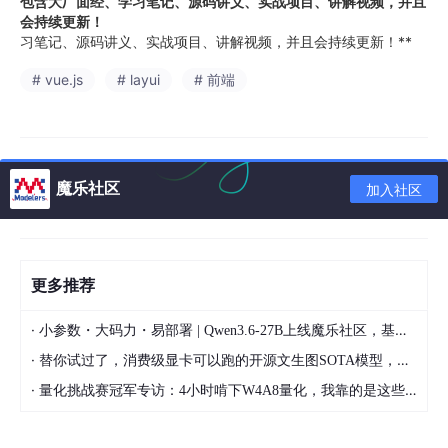
包含大厂面经、学习笔记、源码讲义、实战项目、讲解视频，并且
会持续更新！
习笔记、源码讲义、实战项目、讲解视频，并且会持续更新！**
# vue.js
# layui
# 前端
魔乐社区
加入社区
更多推荐
·
小参数・大码力・易部署 | Qwen3.6-27B上线魔乐社区，基于昇腾的部署教程来了
·
替你试过了，消费级显卡可以跑的开源文生图SOTA模型，顶级渲染、高密度文本绘图
·
量化挑战赛冠军专访：4小时啃下W4A8量化，我靠的是这些经验