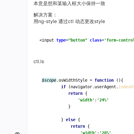
本意是想和某输入框大小保持一致
解决方案：
用ng-style 通过ctl 动态更改style
<input 
type
=
"button"
class
=
'form-contro
ctl.ls
$scope
.osWidthStyle = 
function
 (
){

if
 (navigator.userAgent.
indexO
return
 {

'width'
:
'24%'
            }

         } 
else
 {

return
 {

'width'
:
'28%'