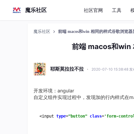
魔乐社区
社区官网
工具
魔乐社区
前端 macos和win 相同的样式谷歌浏览
前端 macos和w
耶斯莫拉拉不拉
·
2020-07-10 15:38:48 
开发环境：angular
自定义组件实现过程中，发现加的行内样式在mac
<input 
type
=
"button"
class
=
'form-contro