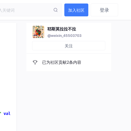
登录
加入社区
耶斯莫拉拉不拉
@weixin_45503703
关注
已为社区贡献2条内容
"
value
=
"选择日期"