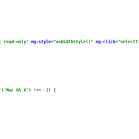
l read-only'
ng-style
=
"osWidthStyle()"
ng-click
=
"selectT
f
(
'Mac OS X'
) !== 
-1
) {
