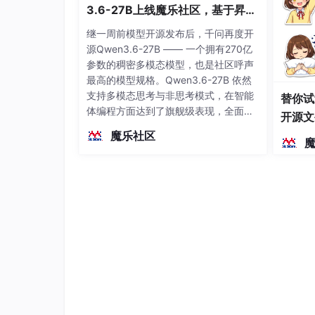
3.6-27B上线魔乐社区，基于昇腾
的部署教程来了
继一周前模型开源发布后，千问再度开
源Qwen3.6-27B —— 一个拥有270亿
参数的稠密多模态模型，也是社区呼声
最高的模型规格。Qwen3.6-27B 依然
支持多模态思考与非思考模式，在智能
替你试
体编程方面达到了旗舰级表现，全面超
开源文
越前代开源旗舰 Qwen3.5-397B-A17B
染、高
魔乐社区
（总参数397B / 激活参数17B的MoE模
型）。作为稠密架构，它无需MoE路由
即可部署，是开发者在实用、可广泛部
署规模