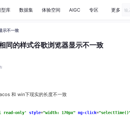
模型库
数据集
体验空间
AIGC
专区
更多
器显示不一致
in 相同的样式谷歌浏览器显示不一致
发布
os 和 win下现实的长度不一致
l read-only'
style
=
"width: 170px"
ng-click
=
"selectTime()