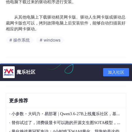
他电脑下载过来的驱动程序进行安装。
从其他电脑上下载驱动精灵网卡版、驱动人生网卡版或驱动总
裁网卡版也可以，拷到故障电脑上后安装软件，能够自动扫描装好
相应的网卡驱动。
# 操作系统
# windows
魔乐社区
加入社区
更多推荐
·
小参数・大码力・易部署 | Qwen3.6-27B上线魔乐社区，基于昇腾的部署教程来了
·
替你试过了，消费级显卡可以跑的开源文生图SOTA模型，顶级渲染、高密度文本绘图
·
量化挑战赛冠军专访：4小时啃下W4A8量化，我靠的是这些经验