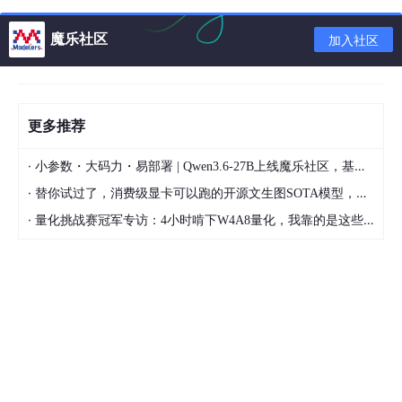
魔乐社区
加入社区
更多推荐
·
小参数・大码力・易部署 | Qwen3.6-27B上线魔乐社区，基于昇腾的部署教程来了
·
替你试过了，消费级显卡可以跑的开源文生图SOTA模型，顶级渲染、高密度文本绘图
5.文件复制追加新图标
·
量化挑战赛冠军专访：4小时啃下W4A8量化，我靠的是这些经验