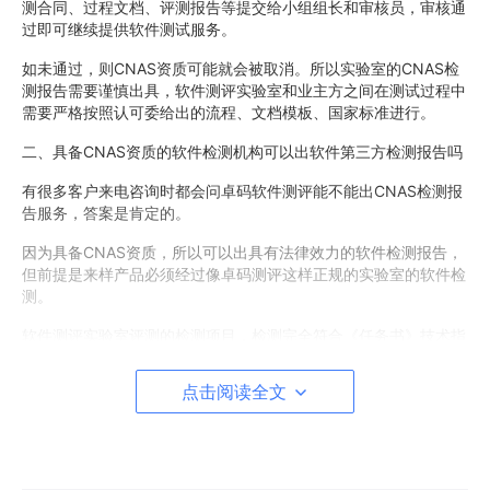
测合同、过程文档、评测报告等提交给小组组长和审核员，审核通
过即可继续提供软件测试服务。
如未通过，则CNAS资质可能就会被取消。所以实验室的CNAS检
测报告需要谨慎出具，软件测评实验室和业主方之间在测试过程中
需要严格按照认可委给出的流程、文档模板、国家标准进行。
二、具备CNAS资质的软件检测机构可以出软件第三方检测报告吗
有很多客户来电咨询时都会问卓码软件测评能不能出CNAS检测报
告服务，答案是肯定的。
因为具备CNAS资质，所以可以出具有法律效力的软件检测报告，
但前提是来样产品必须经过像卓码测评这样正规的实验室的软件检
测。
软件测评实验室评测的检测项目，检测完全符合《任务书》技术指
标要求、符合CNAS国家标准要求后，软件评测实验室才可出具C
NAS盖章的检测报告。但是如果检测的项目没有通过，那就不能出
点击阅读全文
具CNAS资质的检测报告，需要业主方修复来样程序，符合技术指
标和国家标准要求后再次提交软件评测实验室进行评测，完全通过
后，出具合格的检测报告。
三、CNAS测试的测试类型：