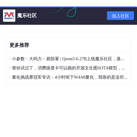
1、软件产品验收测试
魔乐社区
加入社区
2、确认测试
3、性能测试
4、科技项目验收测试
更多推荐
5、科技成果鉴定测试
·
小参数・大码力・易部署 | Qwen3.6-27B上线魔乐社区，基于昇腾的部署教程来了
6、软件测试外包服务
·
替你试过了，消费级显卡可以跑的开源文生图SOTA模型，顶级渲染、高密度文本绘图
7、性能压力测试
·
量化挑战赛冠军专访：4小时啃下W4A8量化，我靠的是这些经验
8、软件兼容测试
四、CNAS检测报告的用途：
1、业主方项目验收：为基金/课题项目承接方（科研院校、软件企
业等）提供验收依据，为验收评审专家提供参考数据；
2、科技项目验收测试：用于科创委、发改委、专项资金等资助项
目的科技项目验收；