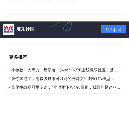
魔乐社区
加入社区
内容实在太多，不一一截图了
更多推荐
黑客学习资源推荐
最后给大家分享一份全套的网络安全学习资料，给那些想学习 网
·
小参数・大码力・易部署 | Qwen3.6-27B上线魔乐社区，基于昇腾的部署教程来了
络安全的小伙伴们一点帮助！
·
替你试过了，消费级显卡可以跑的开源文生图SOTA模型，顶级渲染、高密度文本绘图
对于从来没有接触过网络安全的同学，我们帮你准备了详细的学习
·
量化挑战赛冠军专访：4小时啃下W4A8量化，我靠的是这些经验
成长路线图。可以说是最科学最系统的学习路线，大家跟着这个大
的方向学习准没问题。
😝朋友们如果有需要的话，可以联系领取~
1️⃣零基础入门