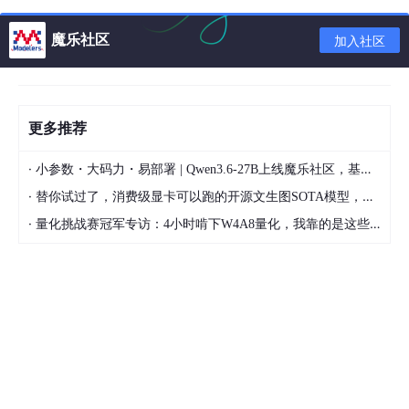
基本概念
魔乐社区
加入社区
信息熵（Information Entropy）是一个来自信息论的基本概念，
由美国数学家克劳德·香农（Claude Shannon）在1948年引入，
用于量化信息的
不确定性和随机性
。它是对一个信息系统
无序程度
或者信息的
不确定性
的一种度量。
更多推荐
在信息论中，熵描述了一条消息或一个信号所携带的信息量的期望
值，即接收到该消息后所能消除的不确定性量。
·
小参数・大码力・易部署 | Qwen3.6-27B上线魔乐社区，基于昇腾的部署教程来了
具体来说，对于一个离散随机变量
·
具体来说，对于一个离散随机变量 X 
，其可能取到的不同
替你试过了，消费级显卡可以跑的开源文生图SOTA模型，顶级渲染、高密度文本绘图
X
·
量化挑战赛冠军专访：4小时啃下W4A8量化，我靠的是这些经验
n
H ( X ) = − ∑ i = 1 n p ( x i )
∑
(
)
=
−
(
)
lo
g
(
(
))
H
X
p
x
i
p
x
i
2
=
1
i
其中，log是以2为底的对数，这个选择使得信息熵的单位是比特
（bit）。如果使用其他底数的对数，信息熵的单位会相应改变，
但其量值的相对大小不变，因为对数函数的换底公式保证了这一
点。