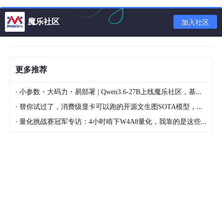
cell_value = sheet.cell(
row
=1, 
column
魔乐社区
加入社区
三、Excel解析的实践应用
更多推荐
了解了如何使用openpyxl，我们通过几个实例来深入理解如何解
·
小参数・大码力・易部署 | Qwen3.6-27B上线魔乐社区，基于昇腾的部署教程来了
析Excel文件。
·
替你试过了，消费级显卡可以跑的开源文生图SOTA模型，顶级渲染、高密度文本绘图
1.实例1：读取Excel中的数据
·
量化挑战赛冠军专访：4小时啃下W4A8量化，我靠的是这些经验
在这个实例中，我们首先需要从example.xlsx中读取Sheet1内的
所有记录。
import
 openpyxl

# 打开工作簿并读入数据

wb = openpyxl.load_workbook(
'example.xlsx'
)

sheet = wb[
'Sheet1'
]
