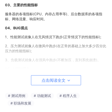
03、主要的性能指标
服务器的各项指标(CPU、内存占用率等)、后台数据库的各项指
标、网络流量、响应时间。
04、BUG观点
1、性能测试就像人在无风情况下跑步(正常情况下的性能指标);
2、压力测试就像人在微风中跑步(在正常的基础上加大多少百分比
压力的性能指标);
3、负载测试就像人在强风中跑步(不断加压，直到系统崩溃)。
05、HTTP观点
1、 负载测试是正常情况下持续的加压;
点击阅读全文
2、 压力测试是直接加压达到一个极限值。
# 测试用例
# 功能测试
# 程序人生
大家统一的观点：
# 职场和发展
性能测试、压力测试、负载测试密不可分，可统称为性能测试。