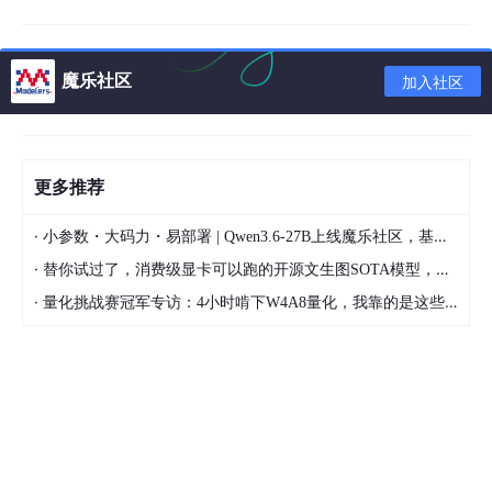
06、如何编写性能测试用例
➤1、登录
魔乐社区
加入社区
用例编号：LI_001
测试目的：测试200个虚拟用户并发时，系统登录的响应时间。
并发用户数：200个。
更多推荐
模拟用户行为：
·
小参数・大码力・易部署 | Qwen3.6-27B上线魔乐社区，基于昇腾的部署教程来了
1)进入登录界面。
·
替你试过了，消费级显卡可以跑的开源文生图SOTA模型，顶级渲染、高密度文本绘图
2)输入用户名和密码，点击“登录”按钮。
·
量化挑战赛冠军专访：4小时啃下W4A8量化，我靠的是这些经验
预期结果：系统登录的响应时间不能超过3秒。
➤2、进入联系人管理界面
用例编号：TM_001
测试目的：测试进入联系人管理界面活动，系统进入联系人管理界
面的响应时间。