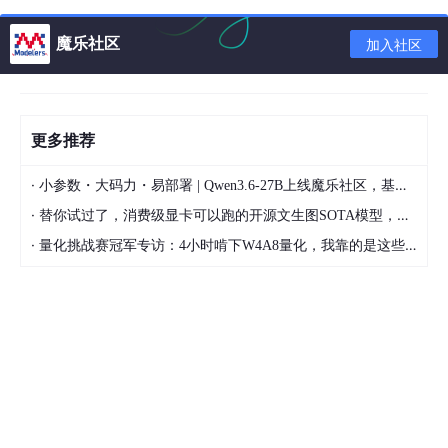
魔乐社区
加入社区
更多推荐
·
但实际上，RISC-V技术提供了有两种具备安全扩展能力的属性：
小参数・大码力・易部署 | Qwen3.6-27B上线魔乐社区，基于昇腾的部署教程来了
物理内存保护（PMP）和机器特权模式（M-mode）。PMP物理
·
替你试过了，消费级显卡可以跑的开源文生图SOTA模型，顶级渲染、高密度文本绘图
地址保护技术可以把处理器的访问空间划分出任意大小的物理内存
·
区域，不同的区域可以授予不同的访问权限，PMP功能可以将多个
量化挑战赛冠军专访：4小时啃下W4A8量化，我靠的是这些经验
S模式的环境相互分离，我们将在下面的章节详细阐述。ARM也定
义了仅支持Cortex-M体系结中的PMP（ARM称之为MPU）。第二
种功能是机器模式，作为超级用户特权模式的安全监视层（类似A
RM上的Monitor模式）。M模式可用于管理多个S模式环境的执
行，并能拦截来自任何S/U模式环境的中断和异常。有了PMP和M-
mode, 这就意味着：S-mode模式环境可以相互隔离以及S-Mode
模式环境可以通过更高层的特权来管理。