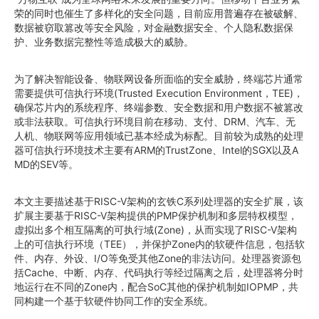
荣的同时也催生了多样化的安全问题，目前应用普遍存在被破解、
数据被窃取篡改等安全风险，对金融数据安全、个人隐私数据保
护、业务数据完整性等造成极大的威胁。
为了解决智能设备、物联网设备所面临的安全威胁，终端芯片通常
需要提供可信执行环境(Trusted Execution Environment，TEE)，
确保芯片内的系统程序、终端参数、安全数据和用户数据不被篡改
或非法获取。可信执行环境目前在移动、支付、DRM、汽车、无
人机、物联网等应用领域已基本经成为标配。目前较为成熟的处理
器可信执行环境技术主要有ARM的TrustZone、Intel的SGX以及A
MD的SEV等。
本文主要描述基于RISC-V架构的玄铁C系列处理器的安全扩展，该
扩展主要基于RISC-V架构提供的PMP保护机制和多层特权模型，
虚拟出多个相互隔离的可执行域(Zone)，从而实现了RISC-V架构
上的可信执行环境（TEE），并保护Zone内的软硬件信息，包括软
件、内存、外设、I/O等免受其他Zone的非法访问。处理器资源包
括Cache、中断、内存、代码执行等经过隔离之后，处理器将分时
地运行在不同的Zone内，配合SoC其他的保护机制如IOPMP，共
同构建一个基于软硬件协同工作的安全系统。