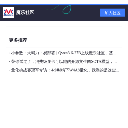
基本思路是在PC电脑上装一个Fiddler网络抓包工具，然后再将手
机设备的网络代理到PC电脑上，通过在电脑上的Fiddler设置延时
魔乐社区
加入社区
来进行弱网络模拟。
方案二：
在专有服务器上构建弱网络WiFi。
用移动设备连接该WiFi进行弱网络测试，相关的技术方案有Faceb
ook的ATC和腾讯的WeTest-WiFi。
更多推荐
以上方案缺点：
·
小参数・大码力・易部署 | Qwen3.6-27B上线魔乐社区，基于昇腾的部署教程来了
（1）需要额外的PC或者服务器，弱网环境构建成本高；
（2）需要安装、部署额外的工具，并且弱网络环境需要在PC上或
·
替你试过了，消费级显卡可以跑的开源文生图SOTA模型，顶级渲染、高密度文本绘图
者Web上进行配置，使用成本高；
·
量化挑战赛冠军专访：4小时啃下W4A8量化，我靠的是这些经验
（3）弱网络环境功能并不完善，比如Fiddler不支持丢包、抖动等
弱网环境。
鉴于以上方案存在的缺点，Qnet这款工具可以完美解决，并且界
面操作也非常简单，易于上手。
四、Qnet弱网测试工具简介
官网地址：
https://wetest.qq.com/product/qnet
，支持androi
d和ios。