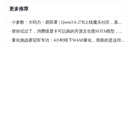
更多推荐
·
小参数・大码力・易部署 | Qwen3.6-27B上线魔乐社区，基于昇腾的部署教程来了
·
替你试过了，消费级显卡可以跑的开源文生图SOTA模型，顶级渲染、高密度文本绘图
·
量化挑战赛冠军专访：4小时啃下W4A8量化，我靠的是这些经验