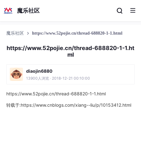
魔乐社区
魔乐社区
https://www.52pojie.cn/thread-688820-1-1.html
https://www.52pojie.cn/thread-688820-1-1.ht
ml
diaojin6880
13900人浏览 · 2018-12-21 00:10:00
https://www.52pojie.cn/thread-688820-1-1.html
转载于:https://www.cnblogs.com/xiang--liu/p/10153412.html