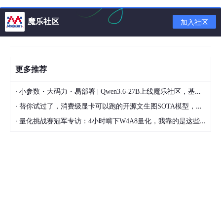
魔乐社区
加入社区
更多推荐
·
小参数・大码力・易部署 | Qwen3.6-27B上线魔乐社区，基于昇腾的部署教程来了
·
替你试过了，消费级显卡可以跑的开源文生图SOTA模型，顶级渲染、高密度文本绘图
·
量化挑战赛冠军专访：4小时啃下W4A8量化，我靠的是这些经验