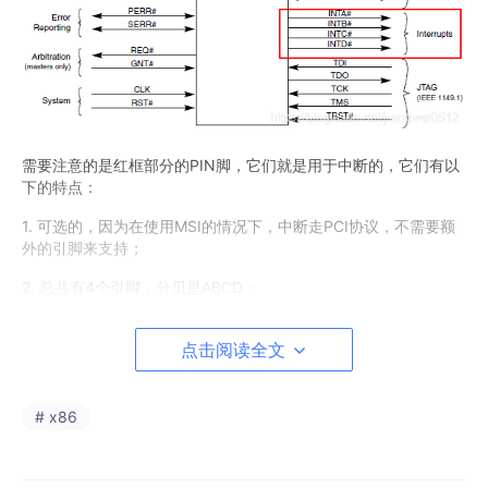
需要注意的是红框部分的PIN脚，它们就是用于中断的，它们有以
下的特点：
1. 可选的，因为在使用MSI的情况下，中断走PCI协议，不需要额
外的引脚来支持；
2. 总共有4个引脚，分贝是ABCD；
3. 对于多功能（Multi-Functions）的设备，会使用到INTA#之外
的引脚，否则就只能用INTA#；
点击阅读全文
以上是硬件上的配置，当确定引脚之后，还需要软件上的配置，这
就需要用到PCI配置空间里面的内容，如下所示：
# x86