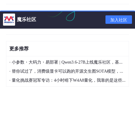
WebStorm
Atom
魔乐社区
加入社区
Sublime Text
HBuilder X
更多推荐
记事本
在线 IDE
·
小参数・大码力・易部署 | Qwen3.6-27B上线魔乐社区，基于昇腾的部署教程来了
·
替你试过了，消费级显卡可以跑的开源文生图SOTA模型，顶级渲染、高密度文本绘图
HTML
·
量化挑战赛冠军专访：4小时啃下W4A8量化，我靠的是这些经验
基本语法
CSS
盒子模型
内联元素/块状元素
文档流