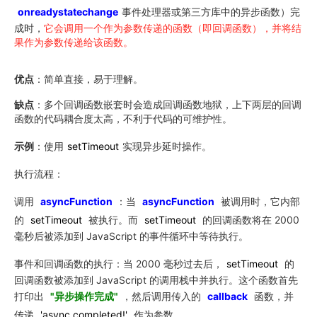
onreadystatechange
事件处理器或第三方库中的异步函数）完
成时，
它会调用一个作为参数传递的函数（即回调函数），并将结
果作为参数传递给该函数。
优点
：简单直接，易于理解。
缺点
：多个回调函数嵌套时会造成回调函数地狱，上下两层的回调
函数的代码耦合度太高，不利于代码的可维护性。
示例
：使用
setTimeout
实现异步延时操作。
执行流程：
调用
asyncFunction
：当
asyncFunction
被调用时，它内部
的
setTimeout
被执行。而
setTimeout
的回调函数将在 2000
毫秒后被添加到 JavaScript 的事件循环中等待执行。
事件和回调函数的执行：当 2000 毫秒过去后，
setTimeout
的
回调函数被添加到 JavaScript 的调用栈中并执行。这个函数首先
打印出
"异步操作完成"
，然后调用传入的
callback
函数，并
传递
'async completed!'
作为参数。