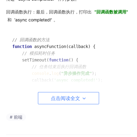
回调函数执行：最后，回调函数执行，打印出
"回调函数被调用"
和
'async completed!'
。
// 回调函数的方法
function
asyncFunction
(
callback
) {

// 模拟耗时任务
    setTimeout(
function
(
) {

// 任务结束后执行回调函数
console
.
log
(
"异步操作完成"
);

        callback(
'async completed!'
);

    }, 
2000
);

}

点击阅读全文
asyncFunction(
result
 =>
{

console
.
log
(
"回调函数被调用"
,result); 
// 回调函数被调
});
# 前端