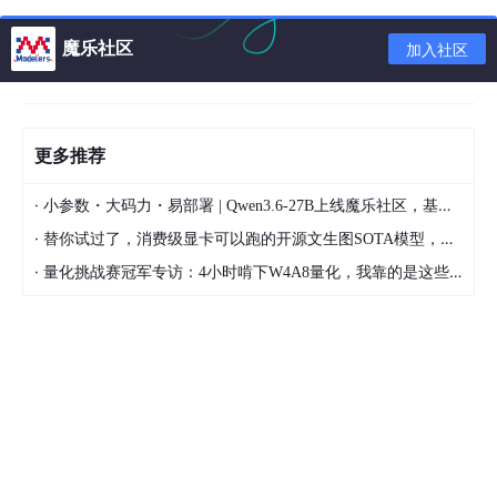
2. Promise实现异步
Promise是对回调函数的一种改进，提供了一种更加强大的方式来
魔乐社区
加入社区
处理异步操作的结果。
Promise 代表了异步操作的最终完成或失败
及其结果值。
使用 Promise，可以避免多层嵌套的回调函数，并提
供了统一的错误处理机制。
更多推荐
优点
：解决了回调地狱问题，提供了链式调用的能力，使异步代码
更加清晰和易于管理。
·
小参数・大码力・易部署 | Qwen3.6-27B上线魔乐社区，基于昇腾的部署教程来了
缺点
：虽然比回调函数有所改进，但有时会造成多个then的链式调
·
替你试过了，消费级显卡可以跑的开源文生图SOTA模型，顶级渲染、高密度文本绘图
用，造成代码语义不明确。
·
量化挑战赛冠军专访：4小时啃下W4A8量化，我靠的是这些经验
示例
：使用
Promise
封装异步操作，并处理成功和失败。
function
promiseFunction
(
) {

return
new
 Promise(
(
resolve, reject
) =>
 {

        setTimeout(
function
(
) {

            const success = 
true
; 
// 模拟操作成功或失
if
 (success) {  

                resolve(
'成功获取数据'
);  
