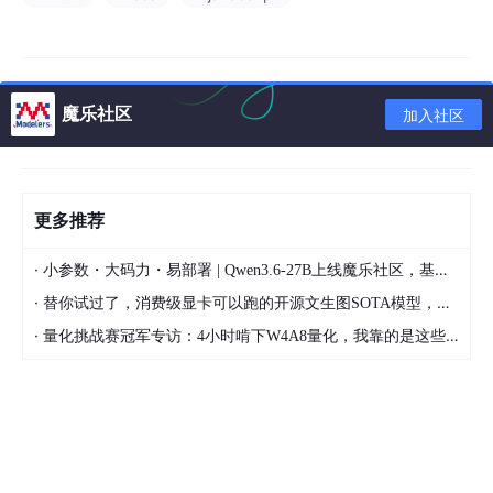
魔乐社区
加入社区
更多推荐
·
小参数・大码力・易部署 | Qwen3.6-27B上线魔乐社区，基于昇腾的部署教程来了
·
替你试过了，消费级显卡可以跑的开源文生图SOTA模型，顶级渲染、高密度文本绘图
·
量化挑战赛冠军专访：4小时啃下W4A8量化，我靠的是这些经验