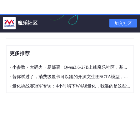
二、uiautomator2简介
1.项目组成
魔乐社区
加入社区
uiautomator-server：主服务
minicap：实现实时屏幕投频，以及实时截图
更多推荐
minitouch：用于精确实时控制设备
atx-agent：运行在设备上的驻守程序，go开发，用
·
小参数・大码力・易部署 | Qwen3.6-27B上线魔乐社区，基于昇腾的部署教程来了
于保活设备上相关的服务
·
替你试过了，消费级显卡可以跑的开源文生图SOTA模型，顶级渲染、高密度文本绘图
weditor：类似于uiautomatorviewer，专门为本项目
·
量化挑战赛冠军专访：4小时啃下W4A8量化，我靠的是这些经验
开发的辅助编辑器
2.工作原理