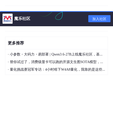
public
int
 xSize, ySize;

public
 Vector3[] vertices;

魔乐社区
加入社区
public
void
Awake
()
{

        Generate();

    }

更多推荐
private
void
Generate
()
{

        vertices = 
new
 Vector3[(xSize + 
1
)*(ySize +
for
 (
int
 i = 
0
, y = 
0
; y <= ySize; y++) {

·
小参数・大码力・易部署 | Qwen3.6-27B上线魔乐社区，基于昇腾的部署教程来了
for
 (
int
 x = 
0
; x <= xSize; x++, i++) {

·
替你试过了，消费级显卡可以跑的开源文生图SOTA模型，顶级渲染、高密度文本绘图
				vertices[i] = 
new
 Vector3(x, y);

·
量化挑战赛冠军专访：4小时啃下W4A8量化，我靠的是这些经验
			}

		}

    }

private
void
OnDrawGizmos
()
{

        Gizmos.color = Color.black;

if
(vertices == 
null
){
