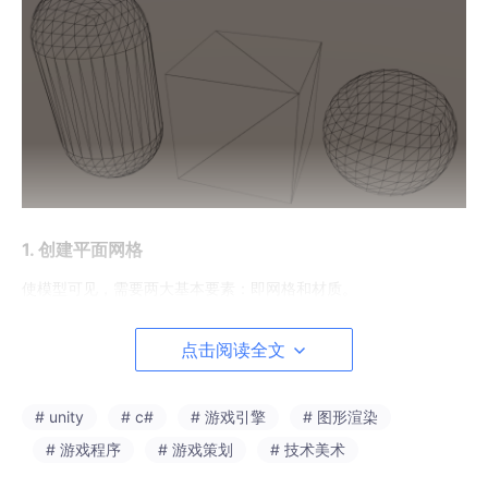
1. 创建平面网格
使模型可见，需要两大基本要素：即网格和材质。
对于网格来说，基础则是顶点。我们先从顶点开始进行绘制：
点击阅读全文
这里我们使用gizmos类的draw方法进行绘制，注意绘制的结果只
能在scene视图里看到，game里面是看不到的。
# unity
# c#
# 游戏引擎
# 图形渲染
# 游戏程序
# 游戏策划
# 技术美术
public
class
Grid
 : 
MonoBehaviour
{
