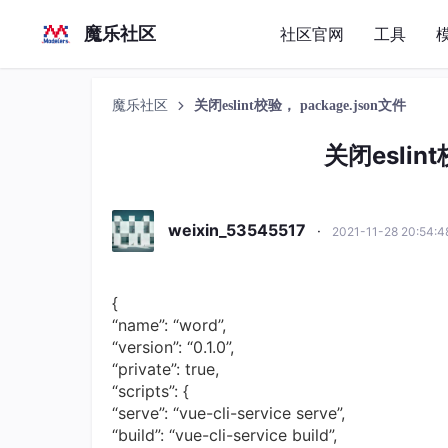
魔乐社区
社区官网
工具
魔乐社区
关闭eslint校验， package.json文件
关闭eslint
weixin_53545517
·
2021-11-28 20:54:
{
“name”: “word”,
“version”: “0.1.0”,
“private”: true,
“scripts”: {
“serve”: “vue-cli-service serve”,
“build”: “vue-cli-service build”,