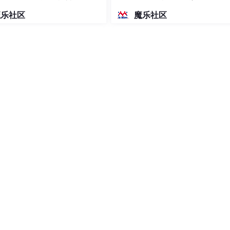
密度文本绘图
魔乐社区
魔乐社区