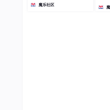
越前代开源旗舰 Qwen3.5-397B-A17B
染、高
魔乐社区
（总参数397B / 激活参数17B的MoE模
型）。作为稠密架构，它无需MoE路由
即可部署，是开发者在实用、可广泛部
署规模