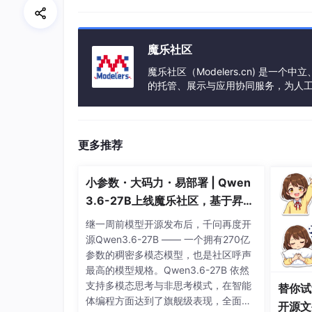
魔乐社区
魔乐社区（Modelers.cn) 是
的托管、展示与应用协同服务，为人
事会方式运作，由全产业链共同建设、
更多推荐
小参数・大码力・易部署 | Qwen
3.6-27B上线魔乐社区，基于昇腾
的部署教程来了
继一周前模型开源发布后，千问再度开
源Qwen3.6-27B —— 一个拥有270亿
参数的稠密多模态模型，也是社区呼声
最高的模型规格。Qwen3.6-27B 依然
支持多模态思考与非思考模式，在智能
替你试
体编程方面达到了旗舰级表现，全面超
开源文