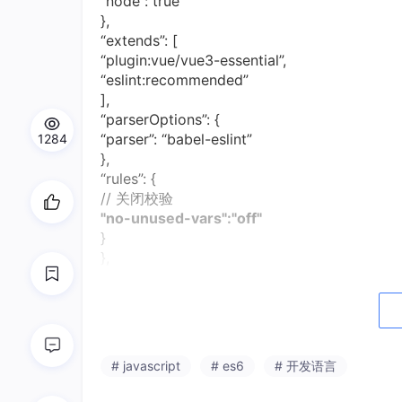
“node”: true
},
“extends”: [
“plugin:vue/vue3-essential”,
“eslint:recommended”
],
“parserOptions”: {
“parser”: “babel-eslint”
1284
},
“rules”: {
// 关闭校验
"no-unused-vars":"off"
}
},
“browserslist”: [
“> 1%”,
“last 2 versions”,
“not dead”
]
# javascript
# es6
# 开发语言
}