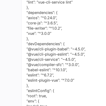
“lint”: “vue-cli-service lint”
},
“dependencies”: {
“axios”: “^0.24.0”,
“core-js”: “^3.6.5”,
“file-writer”: “^1.0.2”,
“vue”: “^3.0.0”
},
“devDependencies”: {
“@vue/cli-plugin-babel”: “~4.5.0”,
“@vue/cli-plugin-eslint”: “~4.5.0”,
“@vue/cli-service”: “~4.5.0”,
“@vue/compiler-sfc”: “^3.0.0”,
“babel-eslint”: “^10.1.0”,
“eslint”: “^6.7.2”,
“eslint-plugin-vue”: “^7.0.0”
},
“eslintConfig”: {
“root”: true,
“env”: {