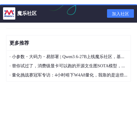
魔乐社区
加入社区
json-server使用
简介
github地址
更多推荐
安装json-server
·
小参数・大码力・易部署 | Qwen3.6-27B上线魔乐社区，基于昇腾的部署教程来了
·
替你试过了，消费级显卡可以跑的开源文生图SOTA模型，顶级渲染、高密度文本绘图
npm 
install 
-g 
·
量化挑战赛冠军专访：4小时啃下W4A8量化，我靠的是这些经验
启动json-server
json
-
server
--watch db.json