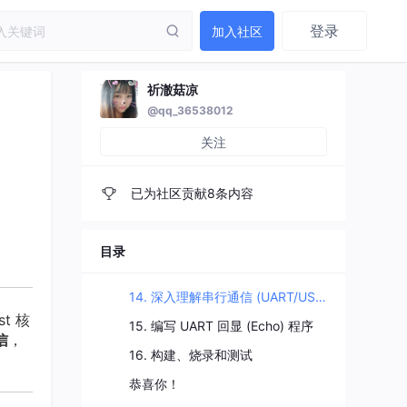
登录
加入社区
祈澈菇凉
@qq_36538012
关注
已为社区贡献8条内容
目录
14. 深入理解串行通信 (UART/USART)
t 核
15. 编写 UART 回显 (Echo) 程序
信
，
16. 构建、烧录和测试
恭喜你！