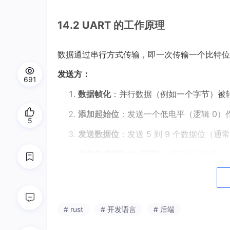
14.2 UART 的工作原理
数据通过串行方式传输，即一次传输一个比特位
发送方：
691
数据帧化
：并行数据（例如一个字节）被
添加起始位
：发送一个低电平（逻辑 0
5
发送数据位
：发送 5 到 9 个数据位（通常
添加奇偶校验位 (可选)
：用于错误检测。
添加停止位
：发送 1 个、1.5 个或 2
空闲状态
：在数据帧之间，线路保持高电
# rust
# 开发语言
# 后端
接收方：