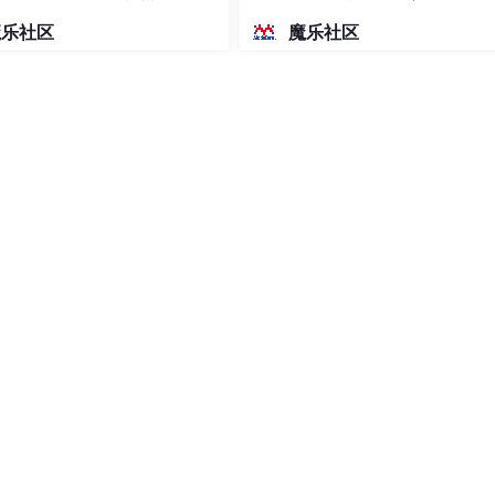
密度文本绘图
，通常是 1 位。
魔乐社区
魔乐社区
 数据位，无奇偶校验 (N)，1 停止位。
ART 外设（例如 USART1, USART2, UART4 等），每个外
手册或开发板原理图，确定哪个 GPIO 引脚对应你想要使用的 U