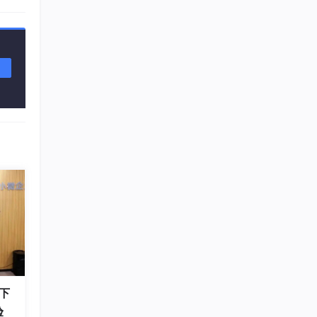
必须一
下
验