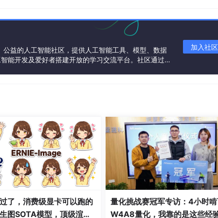
比特位的中间采样电平。
加入社区
一个中立、公益的人工智能社区，提供人工智能工具、模型、数据
工智能开发及爱好者搭建开放的学习交流平台。社区通过理
误。
共同运营、共同享有，推动国产AI生态繁荣发展。
一致：
 9600 bps, 115200 bps。这是最重要的参数，收发双方
据位数，通常是 8 位。
过了，消费级显卡可以跑的
量化挑战赛冠军专访：4小时啃
的错误检测（奇校验或偶校验）。
生图SOTA模型，顶级渲
W4A8量化，我靠的是这些经