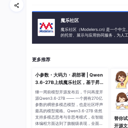
检测到起始位的下降沿，开始接收。
根据预设的
波特率 (Baud Rate)
，在每个
魔乐社区
接收所有数据位、奇偶校验位和停止位。
魔乐社区（Modelers.cn) 是
的托管、展示与应用协同服务，为人
检查停止位和奇偶校验位，判断是否有错
事会方式运作，由全产业链共同建设、
将串行数据转换回并行数据。
更多推荐
14.3 关键参数
小参数・大码力・易部署 | Qwen
3.6-27B上线魔乐社区，基于昇腾
使用 UART 时，收发双方必须就以下参数达成
的部署教程来了
继一周前模型开源发布后，千问再度开
波特率 (Baud Rate)
：每秒传输的比特数，例如
源Qwen3.6-27B —— 一个拥有270亿
致。
参数的稠密多模态模型，也是社区呼声
最高的模型规格。Qwen3.6-27B 依然
数据位 (Data Bits)
：每个数据帧中包含的数
支持多模态思考与非思考模式，在智能
替你试
奇偶校验位 (Parity Bit)
：可选，用于简单
体编程方面达到了旗舰级表现，全面超
开源文