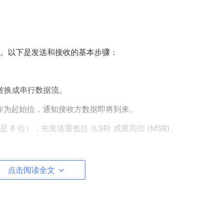
。以下是发送和接收的基本步骤：
转换成串行数据流。
）作为起始位，通知接收方数据即将到来。
是 8 位），先发送最低位 (LSB) 或最高位 (MSB)。
 个高电平（逻辑 1）作为停止位，表示一个数据帧结束。
点击阅读全文
平。