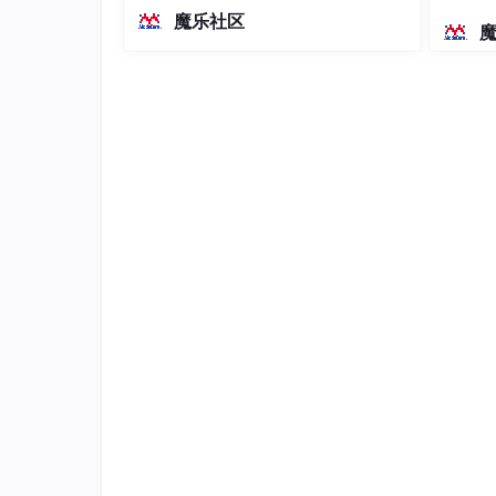
越前代开源旗舰 Qwen3.5-397B-A17B
染、高
魔乐社区
停止位 (Stop Bits)
：表示数据帧结束的位数
（总参数397B / 激活参数17B的MoE模
型）。作为稠密架构，它无需MoE路由
在大多数嵌入式应用中，常见的配置是
8N1
：8
即可部署，是开发者在实用、可广泛部
署规模
14.4 UART 的引脚
通常，每个 UART 外设至少有两根引脚：
TX (Transmit)
：数据发送引脚。
RX (Receive)
：数据接收引脚。
在 STM32 微控制器上，通常会有多个 UART/US
一组特定的 GPIO 引脚。你需要查阅芯片的数据
的 TX 和 RX。
15. 编写 UART 回显 (Echo) 程序