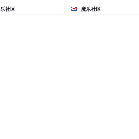
密度文本绘图
魔乐社区
魔乐社区
, String expx, int time)
是唯一的。
多童鞋可能不明白，有key作为锁不就够了吗，为什么还要用到valu
第四个条件解铃还须系铃人，通过给value赋值为requestI
候就可以有依据。
tring()方法生成。
T IF NOT EXIST，即当key不存在时，我们进行set操作；若
是我们要给这个key加一个过期的设置，具体时间由第五个参数