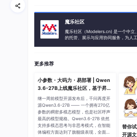
魔乐社区
魔乐社区（Modelers.cn) 是
的托管、展示与应用协同服务，为人
事会方式运作，由全产业链共同建设、
更多推荐
小参数・大码力・易部署 | Qwen
3.6-27B上线魔乐社区，基于昇腾
的部署教程来了
继一周前模型开源发布后，千问再度开
源Qwen3.6-27B —— 一个拥有270亿
参数的稠密多模态模型，也是社区呼声
最高的模型规格。Qwen3.6-27B 依然
支持多模态思考与非思考模式，在智能
替你试
体编程方面达到了旗舰级表现，全面超
开源文