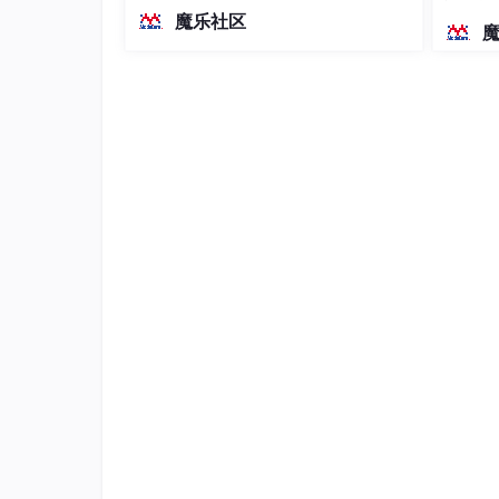
越前代开源旗舰 Qwen3.5-397B-A17B
染、高
魔乐社区
（总参数397B / 激活参数17B的MoE模
可以看到，我们加锁就一行代码：
型）。作为稠密架构，它无需MoE路由
即可部署，是开发者在实用、可广泛部
jedis.set(String key, String value, String nxxx
署规模
这个set()方法一共有五个形参：
第一个为key
，我们使用key来当锁，因为key
第二个为value
，我们传的是requestId，很
原因就是我们在上面讲到可靠性时，分布式锁要满足
们就知道这把锁是哪个请求加的了，在解锁的时
requestId可以使用UUID.randomUUID().toS
第三个为nxxx
，这个参数我们填的是NX，意思是SE
已经存在，则不做任何操作；
第四个为expx
，这个参数我们传的是PX，意思
定。