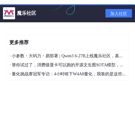
魔乐社区
加入社区
Maya
Maya它应用的对象是专业的影视广告、角色动画与电影特技等。
更多推荐
Maya的功能完善，制作效率极高，渲染真实感极强，是电影级别
的高端三维制作软件。是制作者梦寐以求的制作工具，只要掌握了
·
小参数・大码力・易部署 | Qwen3.6-27B上线魔乐社区，基于昇腾的部署教程来了
Maya，会极大的提高制作效率和品质，调节出仿真的角色动画，
·
替你试过了，消费级显卡可以跑的开源文生图SOTA模型，顶级渲染、高密度文本绘图
渲染出真人一般的真实效果，向世界顶级动画师迈进。
·
量化挑战赛冠军专访：4小时啃下W4A8量化，我靠的是这些经验
Maya强大的功能在 3D 动画界造成巨大的影响，已经渗入到电
影、广播电视、公司演示、游戏可视化等各个领域，且成为了三维
动画软件中的佼佼者。例如：《星球大战前传》、《透明人》、
《蜘蛛人》、《侏罗纪公园》等的电影作品都是应用MAYA制作完
成的。逼真的角色动画、丰富的画笔，接近完美的毛发和衣服效
果，不仅是影视广告公司对Maya情有独钟，还有许多喜爱三维动
画制作，并有志向影视电脑特技方向发展的朋友也被Maya的强大
功能所吸引。