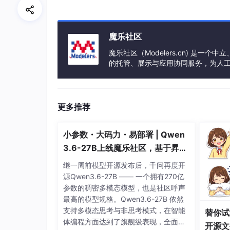
魔乐社区
魔乐社区（Modelers.cn) 是
的托管、展示与应用协同服务，为人
事会方式运作，由全产业链共同建设、
更多推荐
小参数・大码力・易部署 | Qwen
3.6-27B上线魔乐社区，基于昇腾
的部署教程来了
继一周前模型开源发布后，千问再度开
源Qwen3.6-27B —— 一个拥有270亿
参数的稠密多模态模型，也是社区呼声
最高的模型规格。Qwen3.6-27B 依然
支持多模态思考与非思考模式，在智能
替你试
体编程方面达到了旗舰级表现，全面超
开源文