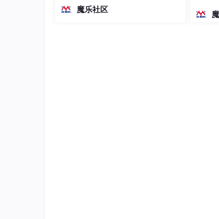
越前代开源旗舰 Qwen3.5-397B-A17B
染、高
魔乐社区
（总参数397B / 激活参数17B的MoE模
型）。作为稠密架构，它无需MoE路由
即可部署，是开发者在实用、可广泛部
署规模
👉网安（黑客红蓝对抗）所有方向的学习路线
对于从来没有接触过网络安全的同学，我们帮你
大家跟着这个大的方向学习准没问题。