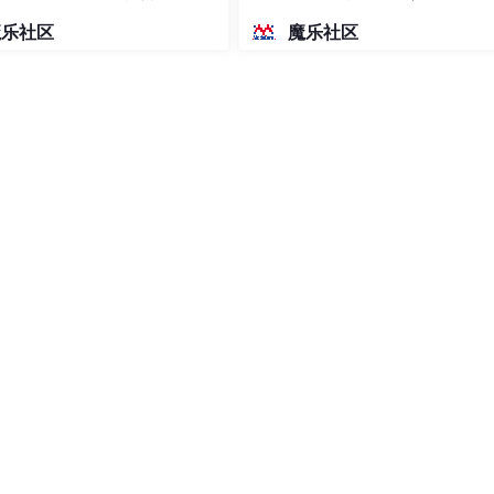
密度文本绘图
魔乐社区
魔乐社区

准备了详细的学习成长路线图。可以说是最科学最系统的学习路