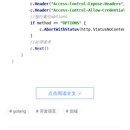
		c
.Header
(
"Access-Control-Expose-Headers"
, 
"
		c
.Header
(
"Access-Control-Allow-Credentials"
//放行索引options
if
 method == 
"OPTIONS"
 {

			c
.AbortWithStatus
(http.StatusNoContent)

		}

//处理请求
		c
.Next
()

	}

}
在路由中调用
点击阅读全文
func 
main
() {

# golang
# 开发语言
# 后端
	r := gin
.Default
()

	r
.Use
(
Core
())

//http://localhost:8080/xxx