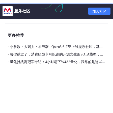
	r
.GET
(
"/:name"
, 
func
(c *gin.Context) {

		c
.JSON
(
200
, 
"hello gin"
+c
.Param
(
"name"
))

魔乐社区
加入社区
	})

}
更多推荐
前端代码
·
小参数・大码力・易部署 | Qwen3.6-27B上线魔乐社区，基于昇腾的部署教程来了
·
替你试过了，消费级显卡可以跑的开源文生图SOTA模型，顶级渲染、高密度文本绘图
<!DOCTYPE 
html
>
<
html
lang
=
"en"
>
·
量化挑战赛冠军专访：4小时啃下W4A8量化，我靠的是这些经验
<
head
>
<
meta
charset
=
"UTF-8"
>
<
meta
http-equiv
=
"X-UA-Compatible"
content
=
"IE=
<
meta
name
=
"viewport"
content
=
"width=device-wid
<
title
>
Document
</
title
>
</
head
>
<
body
>
<
script
src
=
"../lib/axios.js"
>
</
script
>
<
script
>