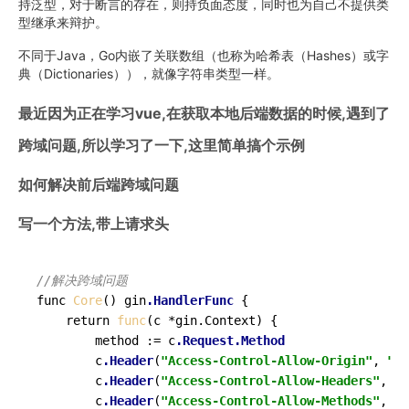
持泛型，对于断言的存在，则持负面态度，同时也为自己不提供类
型继承来辩护。
不同于Java，Go内嵌了关联数组（也称为哈希表（Hashes）或字
典（Dictionaries）），就像字符串类型一样。
最近因为正在学习vue,在获取本地后端数据的时候,遇到了
跨域问题,所以学习了一下,这里简单搞个示例
如何解决前后端跨域问题
写一个方法,带上请求头
//解决跨域问题
func 
Core
() gin
.HandlerFunc
 {

	return 
func
(c *gin.Context) {

		method := c
.Request
.Method
		c
.Header
(
"Access-Control-Allow-Origin"
, 
"*"
		c
.Header
(
"Access-Control-Allow-Headers"
, 
"C
		c
.Header
(
"Access-Control-Allow-Methods"
, 
"P