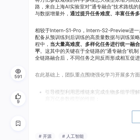
路，来自上海AI实验室对“通专融合”技术路
与数据增量外，
通过提升任务难度、丰富任务多
相较于Intern-S1-Pro，Intern-S2-Prev
配备从预训练到后训练的高质量数据与训练策略
程中，
当大量高难度、多样化任务进行统一融合
平
。这其中的关键在于全链路的“通专融合”机制
全链路融合后，不同任务之间反而形成相互促进
在此基础上，团队重点围绕强化学习开展多方面探索，赋
591
引导模型利用思维链来完成生物多组学理解
肩万亿参数模型的性能；
9
延长强化学习的训练步长，结合更加高难度
在各类问题上得到充分训练，最终融会贯通
在数据思维密度（IQPT，Intelligence
# 开源
# 人工智能