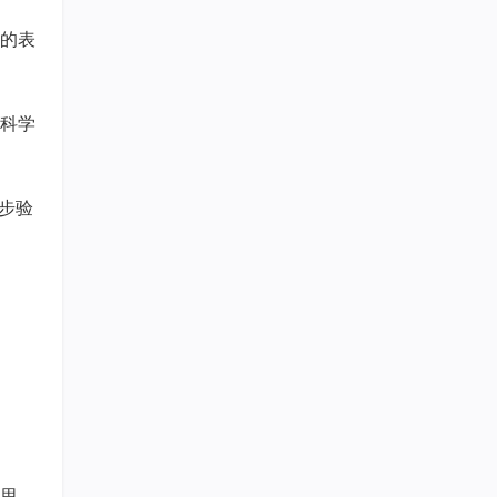
的表
科学
一步验
思