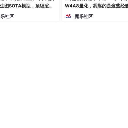
生图SOTA模型，顶级渲
W4A8量化，我靠的是这些经
密度文本绘图
魔乐社区
魔乐社区
源模型
为核心目标，聚焦更复杂的科学场景开展探索。以小分子结构空间建模能力
的核心支撑，既决定了结构理解与生成的精度上限，也是适配复
编码（FoPE）、重构时序编码器等创新的基础上，进一步强化
型中实现了材料晶体结构生成能力。