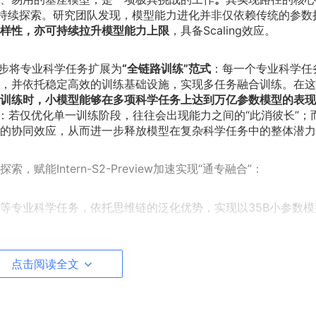
线的持续探索。研究团队发现，模型能力进化并非仅依赖传统的参数
样性，亦可持续拉升模型能力上限
，具备Scaling效应。
iew进一步将专业科学任务扩展为
“全链路训练”范式
：每一个专业科学任
，并依托稳定高效的训练基础设施，实现多任务融合训练。在这
训练时，小模型能够在多项科学任务上达到万亿参数模型的表现
：若仅优化单一训练阶段，往往会出现能力之间的“此消彼长”；
的协同效应，从而进一步释放模型在复杂科学任务中的整体潜力
能Intern-S2-Preview加速实现“通专融合”：
等专业科学任务，依托思维链的泛化优势，实现以35B小参数模
（如研究生级别）的学科推理问题和专业科学任务，使得小模型
点击阅读全文
，具备跨域推理能力；
 Quality per token）理念指导下，探索思维链折叠等创新算法，通