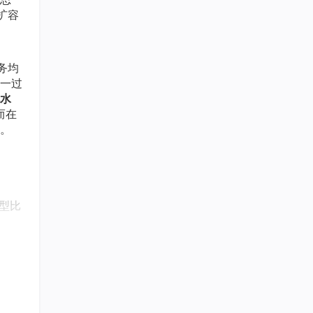
扩容
务均
一过
水
而在
。
型比
能够
过构建