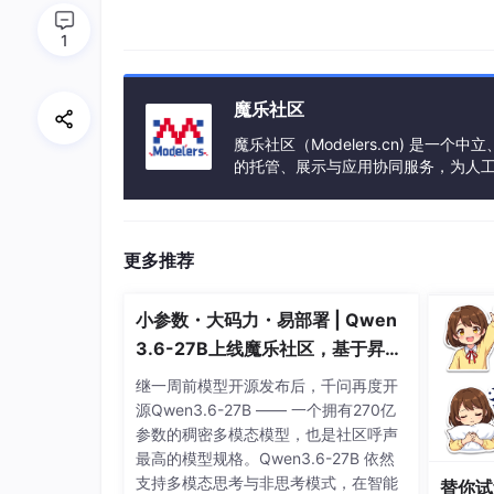
数据思维密度杠杆，撬动模型性能提升。其中，在
缩，但效果比肩参数量近300B的某最新
1
魔乐社区
魔乐社区（Modelers.cn) 是
的托管、展示与应用协同服务，为人
事会方式运作，由全产业链共同建设、
更多推荐
小参数・大码力・易部署 | Qwen
3.6-27B上线魔乐社区，基于昇腾
的部署教程来了
继一周前模型开源发布后，千问再度开
源Qwen3.6-27B —— 一个拥有270亿
参数的稠密多模态模型，也是社区呼声
最高的模型规格。Qwen3.6-27B 依然
支持多模态思考与非思考模式，在智能
替你试