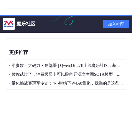
魔乐社区
加入社区
更多推荐
·
小参数・大码力・易部署 | Qwen3.6-27B上线魔乐社区，基于昇腾的部署教程来了
·
替你试过了，消费级显卡可以跑的开源文生图SOTA模型，顶级渲染、高密度文本绘图
·
量化挑战赛冠军专访：4小时啃下W4A8量化，我靠的是这些经验
所有的项目都是 基于TensorFlow 2.0实战。
GitHub地址：
https://github.com/dragen1860/Deep-Learning-with-TensorFl