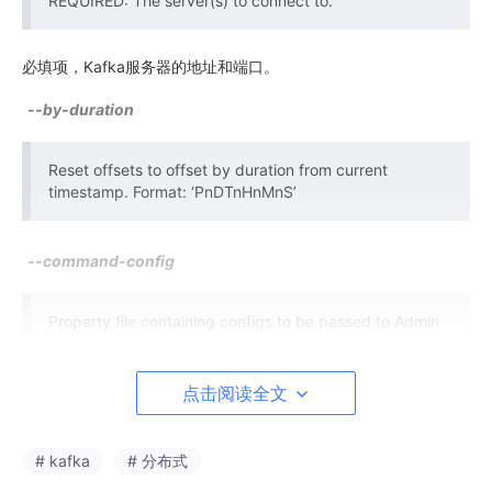
REQUIRED: The server(s) to connect to.
必填项，Kafka服务器的地址和端口。
--by-duration
Reset offsets to offset by duration from current
timestamp. Format: ‘PnDTnHnMnS’
--command-config
Property file containing configs to be passed to Admin
Client and Consumer.
点击阅读全文
--
delete
# kafka
# 分布式
Pass in groups to delete topic partition offsets and