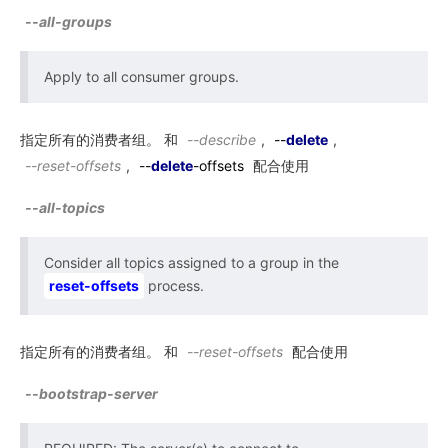
--all-groups
Apply to all consumer groups.
指定所有的消费者组。 和
--describe
,
--
delete
,
--reset-offsets
,
--
delete
-offsets
配合使用
--all-topics
Consider all topics assigned to a group in the
reset-offsets
process.
指定所有的消费者组。 和
--reset-offsets
配合使用
--bootstrap-server