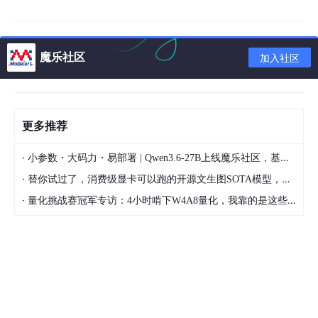
ownership information over the entire consumer group.
For instance --group g1 --group g2
魔乐社区
加入社区
删除整个消费者组（包括已保存的偏移量信息和所有权信息），在
执行该操作之前，必须关闭所有的消费者。
删除所有的消费者组
更多推荐
PS
 C:\Users\chenjing\kafka_2.
12
-
3
.
3
.
1
> .\bin\window
·
小参数・大码力・易部署 | Qwen3.6-27B上线魔乐社区，基于昇腾的部署教程来了
Deletion
·
替你试过了，消费级显卡可以跑的开源文生图SOTA模型，顶级渲染、高密度文本绘图
·
量化挑战赛冠军专访：4小时啃下W4A8量化，我靠的是这些经验
删除指定的消费者组
PS
 C:\Users\chenjing\kafka_2.
12
-
3
.
3
.
1
> .\bin\window
Deletion