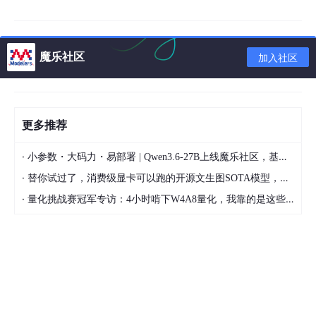
端到端测试
：模拟完整家庭场景，包括传感器触发、设备响
应、自动联动及用户通知
魔乐社区
加入社区
性能、压力与安全测试
：验证高并发操作、设备同时响应及
数据安全性
2. 自动化工具与平台
更多推荐
单元与接口测试框架
：JUnit、Pytest、Robot Framework
·
小参数・大码力・易部署 | Qwen3.6-27B上线魔乐社区，基于昇腾的部署教程来了
端到端测试
：Selenium、Appium、Cypress（用于移动端或
网页控制平台模拟）
·
替你试过了，消费级显卡可以跑的开源文生图SOTA模型，顶级渲染、高密度文本绘图
·
量化挑战赛冠军专访：4小时啃下W4A8量化，我靠的是这些经验
性能与压力测试
：JMeter、Locust、Gatling
安全与隐私测试
：漏洞扫描、数据加密验证、访问控制
CI/CD 集成
：Jenkins、GitLab CI/CD，实现自动化部署和设
备兼容测试
监控与日志
：ELK Stack、Prometheus、Grafana，用于设
备状态、异常事件及数据流监控