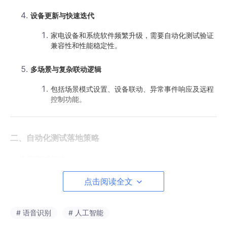
设备更新与快速迭代
家电设备和系统软件频繁升级，需要自动化测试验证
兼容性和性能稳定性。
多场景与复杂联动逻辑
包括场景模式设置、设备联动、异常事件响应及远程
控制功能。
二、自动化测试落地策略
1. 分层测试策略
单元测试
：验证设备控制逻辑、通信模块和接口调用正确性
点击阅读全文
接口/契约测试
：保证各设备协议与平台接口规范一致
# 语音识别
# 人工智能
集成测试
：跨设备验证场景联动、数据传输及异常处理