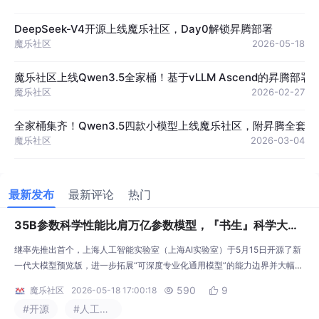
DeepSeek-V4开源上线魔乐社区，Day0解锁昇腾部署
魔乐社区
2026-05-18
魔乐社区上线Qwen3.5全家桶！基于vLLM Ascend的昇腾部
魔乐社区
2026-02-27
全家桶集齐！Qwen3.5四款小模型上线魔乐社区，附昇腾全套
魔乐社区
2026-03-04
最新发布
最新评论
热门
35B参数科学性能比肩万亿参数模型，『书生』科学大模
型Intern-S2-Preview开源上线魔乐社区
继率先推出首个，上海人工智能实验室（上海AI实验室）于5月15日开源了新
一代大模型预览版，进一步拓展“可深度专业化通用模型”的能力边界并大幅降
低使用门槛。其重要突破包括：尺寸更小：以35B参数规模，实现在多个核心
590
9
魔乐社区
2026-05-18 17:00:18


领域比肩万亿参数模型的能力；科学能力更强，结构生成能力突破：科研团队
#开源
#人工智能
通过提升任务难度及多样性，增强了小参数模型在复杂科学任务中的表现效