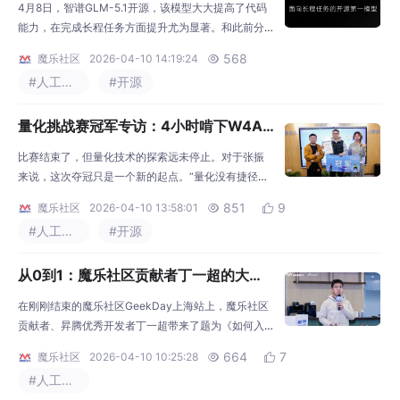
步上线，开发者速来！
4月8日，智谱GLM-5.1开源，该模型大大提高了代码
能力，在完成长程任务方面提升尤为显著。和此前分
钟级交互的模型不同，它能够在一次任务中独立、持
568
魔乐社区
2026-04-10 14:19:24

续工作超过8小时，期间自主规划、执行、自我进化，
#人工智能
#开源
最终交付完整的工程级成果。GLM-5.1已上线魔乐社
区，社区同步上线适配NPU的W4A8量化版，欢迎开
量化挑战赛冠军专访：4小时啃下W4A8
发者下载体验！
量化，我靠的是这些经验
比赛结束了，但量化技术的探索远未停止。对于张振
来说，这次夺冠只是一个新的起点。“量化没有捷径，
但有方法——从敏感层入手，用赛马破局，每一步都
851
9
魔乐社区
2026-04-10 13:58:01


算数。” 这句话或许正是他一路走来的真实写照。正如
#人工智能
#开源
他在采访最后所说的：“未来我会继续深耕量化方向，
尤其是在多模态模型和自动化调优上做更多尝试。”量
从0到1：魔乐社区贡献者丁一超的大模
化之路，才刚刚开始。
型量化实战指南
在刚刚结束的魔乐社区GeekDay上海站上，魔乐社区
贡献者、昇腾优秀开发者丁一超带来了题为《如何入
门大模型从量化到评测》的分享。作为一名从企业IT工
664
7
魔乐社区
2026-04-10 10:25:28


作之余投身AI技术的开发者，他用亲身经历证明：量化
#人工智能
并非高不可攀的技术壁垒，而是一条有章可循的实践