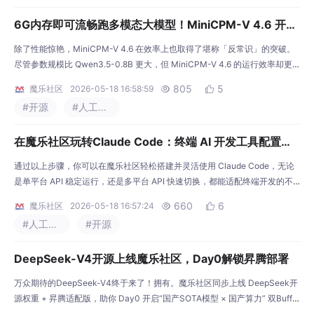
果；例如，通过引入实数预测模块，首次在开源通用大模型中
6G内存即可流畅跑多模态大模型！MiniCPM-V 4.6 开源
并上线魔乐社区
除了性能惊艳，MiniCPM-V 4.6 在效率上也取得了堪称「反常识」的突破。
尽管参数规模比 Qwen3.5-0.8B 更大，但 MiniCPM-V 4.6 的运行效率却更
快，实现了惊人的反超推理吞吐量：基于 vLLM 的 token 吞吐量是 Qwen3.5
805
5
魔乐社区
2026-05-18 16:58:59


-0.8B 的1.5 倍。计算成本：在 AA 评测中，仅用2.5%的 token 消耗（5.4M v
#开源
#人工智能
s 233M）就超越了 Qwen3.5
在魔乐社区玩转Claude Code：终端 AI 开发工具配置全
攻略
通过以上步骤，你可以在魔乐社区轻松搭建并灵活使用 Claude Code，无论
是单平台 API 稳定运行，还是多平台 API 快速切换，都能适配终端开发的不
同需求。今天就给大家带来完整实操教程，教你在魔乐社区体验空间从零搭建
660
6
魔乐社区
2026-05-18 16:57:24


Claude Code，涵盖基础安装、环境配置、多平台 API 切换全流程，新手也
#人工智能
#开源
能轻松上手，解锁终端开发全新高效玩法。3. 配置完体验空间后，等待镜像
容器构建完成并启动后，
DeepSeek-V4开源上线魔乐社区，Day0解锁昇腾部署
万众期待的DeepSeek-V4终于来了！拥有。魔乐社区同步上线 DeepSeek开
源权重 + 昇腾适配版，助你 Day0 开启“国产SOTA模型 × 国产算力” 双Buff
加持的体验。同时，魔乐社区的DeepSeek专区已更新，将陆续上线DeepSe