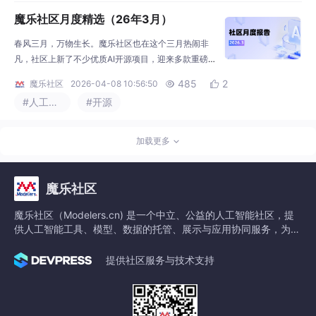
路径。本文将系统梳理丁一超的分享内容与采访心
魔乐社区月度精选（26年3月）
得，涵盖MindStudio-ModelSlim工具链的使用、一键
量化操作、敏感层分析、vLLM Ascend部
春风三月，万物生长。魔乐社区也在这个三月热闹非
凡，社区上新了不少优质AI开源项目，迎来多款重磅开
源模型的量化部署方案，进一步降低开发者使用门
485
2
魔乐社区
2026-04-08 10:56:50


槛；新年征文赛与AIGC创意赛圆满收官，优秀作品集
#人工智能
#开源
中亮相；同时，社区启动全新虾王挑战赛--OpenClaw
虾客松，并上线多项实战教程，全方位助力开发者从
“会用”到“用好”AI。一起来看看三月社区都有哪些精彩
加载更多
——
魔乐社区
魔乐社区（Modelers.cn) 是一个中立、公益的人工智能社区，提
供人工智能工具、模型、数据的托管、展示与应用协同服务，为人
工智能开发及爱好者搭建开放的学习交流平台。社区通过理事会方
式运作，由全产业链共同建设、共同运营、共同享有，推动国产AI
提供社区服务与技术支持
生态繁荣发展。