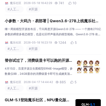
741
10
魔乐社区
2026-05-18 16:42:29


ek-V4技术干货和更多国产算力适配模型，欢迎开发者关注体验！
#人工智能
#开源
小参数・大码力・易部署 | Qwen3.6-27B上线魔乐社
区，基于昇腾的部署教程来了
继一周前模型开源发布后，千问再度开源Qwen3.6-27B —— 一个拥有270亿
参数的稠密多模态模型，也是社区呼声最高的模型规格。Qwen3.6-27B 依然
支持多模态思考与非思考模式，在智能体编程方面达到了旗舰级表现，全面超
1244
5
魔乐社区
2026-05-18 16:23:19


越前代开源旗舰 Qwen3.5-397B-A17B（总参数397B / 激活参数17B的MoE
#人工智能
#开源
模型）。作为稠密架构，它无需MoE路由即可部署，是开发者在实用、可广
泛部署规模
替你试过了，消费级显卡可以跑的开源
文生图SOTA模型，顶级渲染、高密度文
4月15日，百度开源文生图模型ERNIE-Image模型，参
本绘图
数量仅8B，24GB显存的消费级显卡即可生成媲美顶级
商业模型的超真实、复杂图像。它基于单流 Diffusion
885
5
魔乐社区
2026-04-17 14:44:42


Transformer（DiT）架构，并配有一个轻量级 Prompt
#人工智能
#开源
Enhancer，用于将简短输入扩展为更丰富、更结构化
的描述。在仅有 8B DiT 参数规模的前提下，达到了开
GLM-5.1登陆魔乐社区，NPU量化版同
源文生图模型中的领先水平。同时开源的还有蒸馏版
本